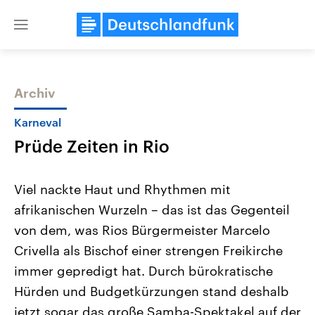
Close
menu
Archiv
Themen
Karneval
Prüde Zeiten in Rio
Viel nackte Haut und Rhythmen mit
afrikanischen Wurzeln – das ist das Gegenteil
von dem, was Rios Bürgermeister Marcelo
Landtagswahl Sachsen-Anhalt
USA
Crivella als Bischof einer strengen Freikirche
2026
Aktuelle Beiträge, Analys
Alle Informationen
immer gepredigt hat. Durch bürokratische
Hintergründe
Sachsen-Anhalt wählt am 6.
Wirtschaftlich und militäri
Hürden und Budgetkürzungen stand deshalb
September 2026 einen neuen
gehören die Vereinigten S
Landtag. Seit 2021 wird das
den mächtigsten Ländern 
jetzt sogar das große Samba-Spektakel auf der
Bundesland von einer Koalition aus
mit großem Einfluss auf d