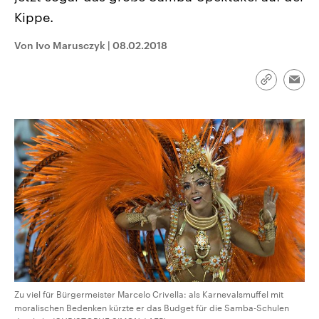
CDU, SPD und FDP regiert.-
aktuelle Weltgeschehen.
Kippe.
Umfragen, Prognosen,
Wahlprogramme, aktuelle Berichte
Sendungen
Programm
Podcasts
und Hintergründe zu den Parteien
Von Ivo Marusczyk
|
08.02.2018
und Kandidaten der anstehenden
Wahl.
Audio-Archiv
Link
Emai
kopieren/te
Zu viel für Bürgermeister Marcelo Crivella: als Karnevalsmuffel mit
moralischen Bedenken kürzte er das Budget für die Samba-Schulen