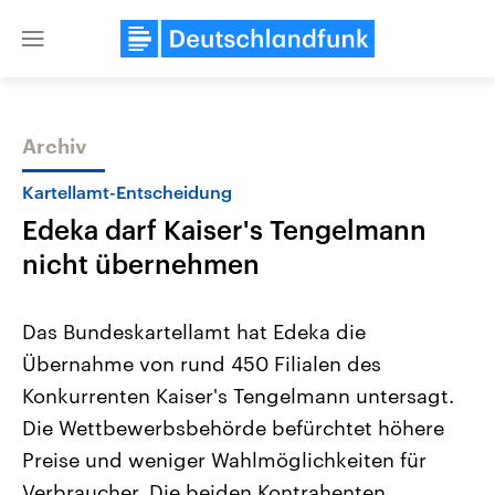
Close
menu
Archiv
Themen
Kartellamt-Entscheidung
Edeka darf Kaiser's Tengelmann
nicht übernehmen
Das Bundeskartellamt hat Edeka die
Übernahme von rund 450 Filialen des
Landtagswahl Sachsen-Anhalt
USA
Konkurrenten Kaiser's Tengelmann untersagt.
2026
Aktuelle Beiträge, Analys
Alle Informationen
Hintergründe
Die Wettbewerbsbehörde befürchtet höhere
Sachsen-Anhalt wählt am 6.
Wirtschaftlich und militäri
September 2026 einen neuen
gehören die Vereinigten S
Preise und weniger Wahlmöglichkeiten für
Landtag. Seit 2021 wird das
den mächtigsten Ländern 
Verbraucher. Die beiden Kontrahenten
Bundesland von einer Koalition aus
mit großem Einfluss auf d