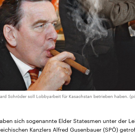
rd Schröder soll Lobbyarbeit für Kasachstan betrieben haben. (pic
haben sich sogenannte Elder Statesmen unter der Le
eichischen Kanzlers Alfred Gusenbauer (SPÖ) getrof