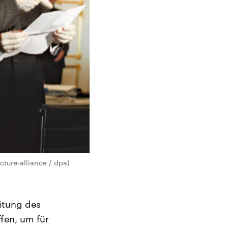
ture-alliance / dpa)
itung des
fen, um für