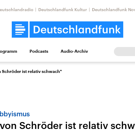
eutschlandradio
Deutschlandfunk Kultur
Deutschlandfunk No
rogramm
Podcasts
Audio-Archiv
Wirtschaft
Wissen
Kultur
Europa
Gesellschaf
 Schröder ist relativ schwach"
obbyismus
von Schröder ist relativ sch
Nahostkonflikt
Iran
le Beiträge,
Aktuelle Lage und
Aktuelle Lage und