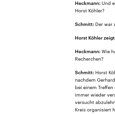
Heckmann:
Und ei
Horst Köhler?
Schmitt:
Der war a
Horst Köhler zeig
Heckmann:
Wie ha
Recherchen?
Schmitt:
Horst Köh
nachdem Gerhard S
bei einem Treffen
immer wieder vers
versucht abzulehn
Kreis organisiert