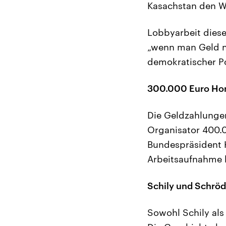
Kasachstan den We
Lobbyarbeit dieser
„wenn man Geld ni
demokratischer Po
300.000 Euro Hon
Die Geldzahlungen
Organisator 400.0
Bundespräsident 
Arbeitsaufnahme 
Schily und Schrö
Sowohl Schily al