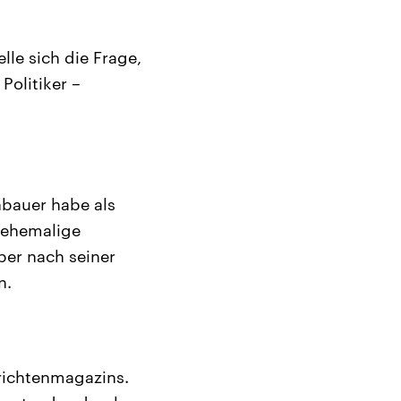
lle sich die Frage,
olitiker –
nbauer habe als
 ehemalige
er nach seiner
n.
richtenmagazins.