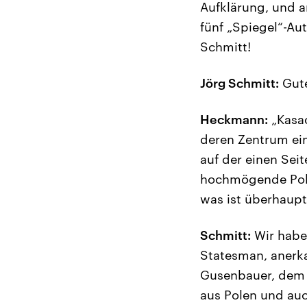
Aufklärung, und am
fünf „Spiegel“-Au
Schmitt!
Jörg Schmitt:
Gut
Heckmann:
„Kasac
deren Zentrum ein
auf der einen Sei
hochmögende Polit
was ist überhaup
Schmitt:
Wir haben
Statesman, anerka
Gusenbauer, dem 
aus Polen und auc