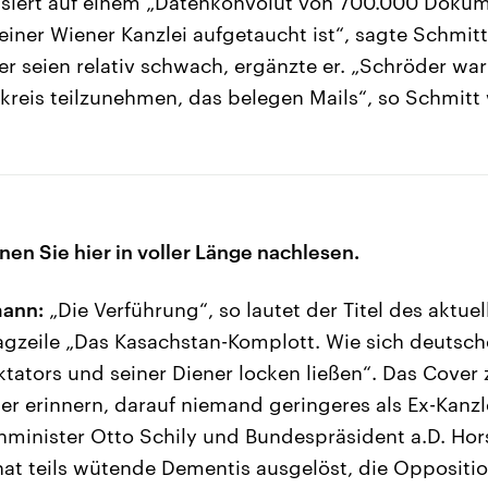
asiert auf einem „Datenkonvolut von 700.000 Dokum
 einer Wiener Kanzlei aufgetaucht ist“, sagte Schmit
er seien relativ schwach, ergänzte er. „Schröder war
kreis teilzunehmen, das belegen Mails“, so Schmitt 
nen Sie hier in voller Länge nachlesen.
mann:
„Die Verführung“, so lautet der Titel des aktuel
agzeile „Das Kasachstan-Komplott. Wie sich deutsche
ktators und seiner Diener locken ließen“. Das Cover z
r erinnern, darauf niemand geringeres als Ex-Kanz
nminister Otto Schily und Bundespräsident a.D. Hors
hat teils wütende Dementis ausgelöst, die Oppositio