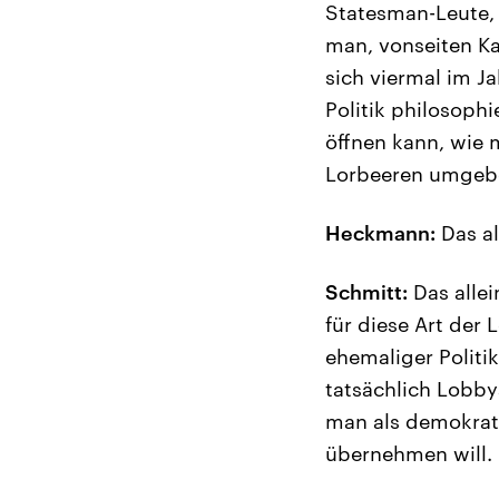
Statesman-Leute, 
man, vonseiten Ka
sich viermal im J
Politik philosop
öffnen kann, wie 
Lorbeeren umgeb
Heckmann:
Das al
Schmitt:
Das allei
für diese Art der 
ehemaliger Politi
tatsächlich Lobbya
man als demokrati
übernehmen will.