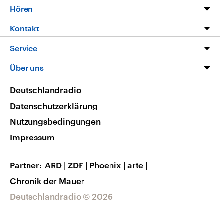
Programm
Hören
Alle Sendungen
Livestream
Kontakt
Die Nachrichten
Audios
Hörerservice
Service
Nachrichtenleicht
Podcasts
Social Media
FAQ
Über uns
Neue Beiträge auf dlf.de
Deutschlandfunk App
Newsletter
Deutschlandradio
Themen-Schwerpunkte
Nachrichten App
Deutschlandradio
Veranstaltungen
Presse
Frequenzen
Datenschutzerklärung
Musikliste
Ausbildung und Karriere
Nutzungsbedingungen
RSS
Transparenz
Impressum
Korrekturen
Barrierefreiheit
Partner
ARD
|
ZDF
|
Phoenix
|
arte
|
Chronik der Mauer
Deutschlandradio © 2026