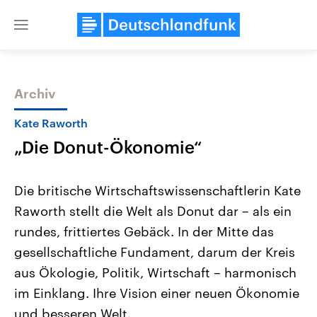
Close
menu
Archiv
Themen
Kate Raworth
„Die Donut-Ökonomie“
Die britische Wirtschaftswissenschaftlerin Kate
Raworth stellt die Welt als Donut dar – als ein
rundes, frittiertes Gebäck. In der Mitte das
USA
Nahostkonflikt
gesellschaftliche Fundament, darum der Kreis
Aktuelle Beiträge, Analysen und
Aktuelle Lage und Hinter
Der Überfall der palästine
Hintergründe
aus Ökologie, Politik, Wirtschaft – harmonisch
Wirtschaftlich und militärisch
Terrororganisation Hamas
im Einklang. Ihre Vision einer neuen Ökonomie
gehören die Vereinigten Staaten zu
Oktober 2023 auf Israel ha
den mächtigsten Ländern der Erde,
Region wieder die Gewalt 
und besseren Welt.
mit großem Einfluss auf das
Israel möchte die Hamas z