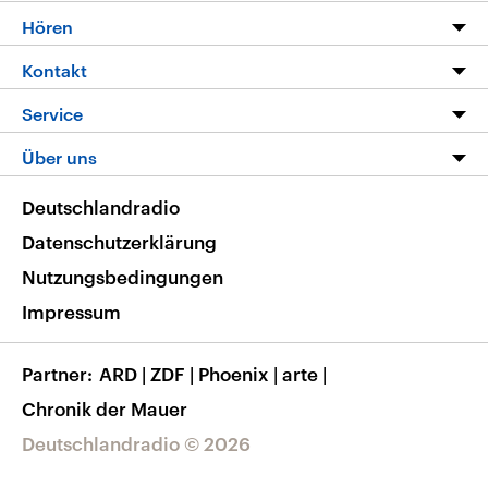
Programm
Hören
Alle Sendungen
Livestream
Kontakt
Die Nachrichten
Audios
Hörerservice
Service
Nachrichtenleicht
Podcasts
Social Media
FAQ
Über uns
Neue Beiträge auf dlf.de
Deutschlandfunk App
Newsletter
Deutschlandradio
Themen-Schwerpunkte
Nachrichten App
Deutschlandradio
Veranstaltungen
Presse
Frequenzen
Datenschutzerklärung
Musikliste
Ausbildung und Karriere
Nutzungsbedingungen
RSS
Transparenz
Impressum
Korrekturen
Barrierefreiheit
Partner
ARD
|
ZDF
|
Phoenix
|
arte
|
Chronik der Mauer
Deutschlandradio © 2026