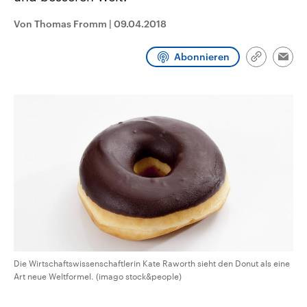
aktuelle Weltgeschehen.
Diese wird wie die Hisboll
Libanon vom Iran unterstüt
Von Thomas Fromm
|
09.04.2018
Sendungen
Programm
Podcasts
Abonnieren
Link
Emai
kopieren/te
Audio-Archiv
Die Wirtschaftswissenschaftlerin Kate Raworth sieht den Donut als eine
Art neue Weltformel. (imago stock&people)