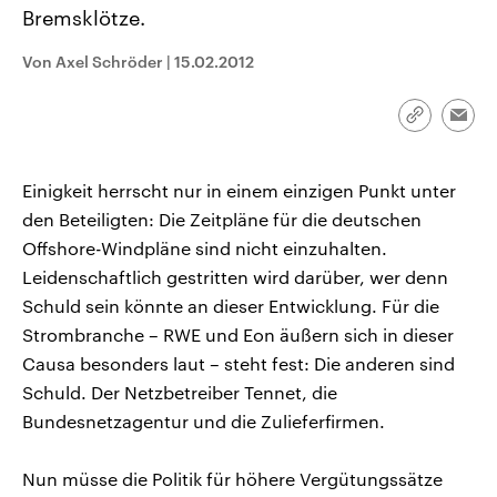
CDU, SPD und FDP regiert.-
aktuelle Weltgeschehen.
Bremsklötze.
Umfragen, Prognosen,
Wahlprogramme, aktuelle Berichte
Von Axel Schröder
|
15.02.2012
Sendungen
Programm
Podcasts
und Hintergründe zu den Parteien
und Kandidaten der anstehenden
Wahl.
Audio-Archiv
Link
Emai
kopieren/te
Einigkeit herrscht nur in einem einzigen Punkt unter
den Beteiligten: Die Zeitpläne für die deutschen
Offshore-Windpläne sind nicht einzuhalten.
Leidenschaftlich gestritten wird darüber, wer denn
Schuld sein könnte an dieser Entwicklung. Für die
Strombranche – RWE und Eon äußern sich in dieser
Causa besonders laut – steht fest: Die anderen sind
Schuld. Der Netzbetreiber Tennet, die
Bundesnetzagentur und die Zulieferfirmen.
Nun müsse die Politik für höhere Vergütungssätze