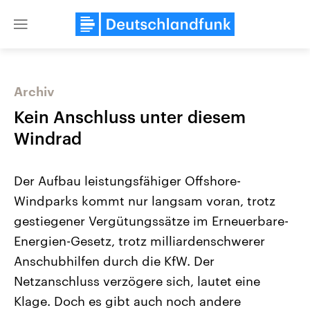
Close
menu
Archiv
Themen
Kein Anschluss unter diesem
Windrad
Der Aufbau leistungsfähiger Offshore-
Windparks kommt nur langsam voran, trotz
gestiegener Vergütungssätze im Erneuerbare-
Energien-Gesetz, trotz milliardenschwerer
Landtagswahl Sachsen-Anhalt
USA
2026
Aktuelle Beiträge, Analys
Anschubhilfen durch die KfW. Der
Alle Informationen
Hintergründe
Sachsen-Anhalt wählt am 6.
Wirtschaftlich und militäri
Netzanschluss verzögere sich, lautet eine
September 2026 einen neuen
gehören die Vereinigten S
Landtag. Seit 2021 wird das
den mächtigsten Ländern 
Klage. Doch es gibt auch noch andere
Bundesland von einer Koalition aus
mit großem Einfluss auf d