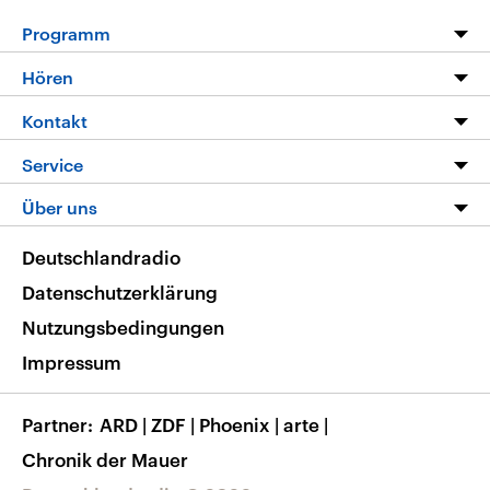
Programm
Programm
Hören
Alle Sendungen
Livestream
Kontakt
Die Nachrichten
Audios
Hörerservice
Service
Nachrichtenleicht
Podcasts
Social Media
FAQ
Über uns
Neue Beiträge auf dlf.de
Deutschlandfunk App
Newsletter
Deutschlandradio
Themen-Schwerpunkte
Nachrichten App
Deutschlandradio
Veranstaltungen
Presse
Frequenzen
Datenschutzerklärung
Musikliste
Ausbildung und Karriere
Nutzungsbedingungen
RSS
Transparenz
Impressum
Korrekturen
Barrierefreiheit
Partner
ARD
|
ZDF
|
Phoenix
|
arte
|
Chronik der Mauer