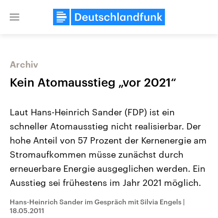
Close
menu
Archiv
Themen
Kein Atomausstieg „vor 2021“
Laut Hans-Heinrich Sander (FDP) ist ein
schneller Atomausstieg nicht realisierbar. Der
hohe Anteil von 57 Prozent der Kernenergie am
Stromaufkommen müsse zunächst durch
erneuerbare Energie ausgeglichen werden. Ein
Landtagswahl Sachsen-Anhalt
USA
2026
Aktuelle Beiträge, Analys
Ausstieg sei frühestens im Jahr 2021 möglich.
Alle Informationen
Hintergründe
Sachsen-Anhalt wählt am 6.
Wirtschaftlich und militäri
September 2026 einen neuen
gehören die Vereinigten S
Hans-Heinrich Sander im Gespräch mit Silvia Engels
|
Landtag. Seit 2021 wird das
den mächtigsten Ländern 
18.05.2011
Bundesland von einer Koalition aus
mit großem Einfluss auf d