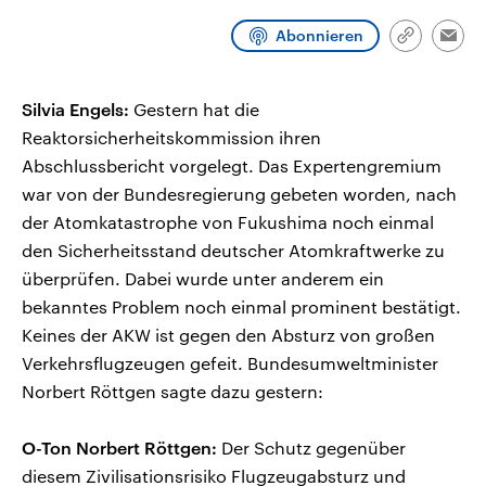
CDU, SPD und FDP regiert.-
aktuelle Weltgeschehen.
Umfragen, Prognosen,
Abonnieren
Link
Emai
Wahlprogramme, aktuelle Berichte
kopieren/te
Sendungen
Programm
Podcasts
und Hintergründe zu den Parteien
und Kandidaten der anstehenden
Wahl.
Silvia Engels:
Gestern hat die
Audio-Archiv
Reaktorsicherheitskommission ihren
Abschlussbericht vorgelegt. Das Expertengremium
war von der Bundesregierung gebeten worden, nach
der Atomkatastrophe von Fukushima noch einmal
den Sicherheitsstand deutscher Atomkraftwerke zu
überprüfen. Dabei wurde unter anderem ein
bekanntes Problem noch einmal prominent bestätigt.
Keines der AKW ist gegen den Absturz von großen
Verkehrsflugzeugen gefeit. Bundesumweltminister
Norbert Röttgen sagte dazu gestern:
O-Ton Norbert Röttgen:
Der Schutz gegenüber
diesem Zivilisationsrisiko Flugzeugabsturz und