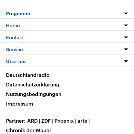
Programm
Programm
Hören
Alle Sendungen
Livestream
Kontakt
Die Nachrichten
Audios
Hörerservice
Service
Nachrichtenleicht
Podcasts
Social Media
FAQ
Über uns
Neue Beiträge auf dlf.de
Deutschlandfunk App
Newsletter
Deutschlandradio
Themen-Schwerpunkte
Nachrichten App
Deutschlandradio
Veranstaltungen
Presse
Frequenzen
Datenschutzerklärung
Musikliste
Ausbildung und Karriere
Nutzungsbedingungen
RSS
Transparenz
Impressum
Korrekturen
Barrierefreiheit
Partner
ARD
|
ZDF
|
Phoenix
|
arte
|
Chronik der Mauer