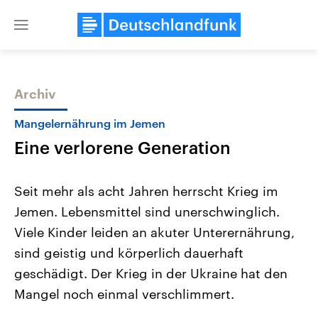
Close
menu
Archiv
Themen
Mangelernährung im Jemen
Eine verlorene Generation
Seit mehr als acht Jahren herrscht Krieg im
Jemen. Lebensmittel sind unerschwinglich.
Viele Kinder leiden an akuter Unterernährung,
Landtagswahl Sachsen-Anhalt
USA
sind geistig und körperlich dauerhaft
2026
Aktuelle Beiträge, Analys
Alle Informationen
geschädigt. Der Krieg in der Ukraine hat den
Hintergründe
Sachsen-Anhalt wählt am 6.
Wirtschaftlich und militäri
Mangel noch einmal verschlimmert.
September 2026 einen neuen
gehören die Vereinigten S
Landtag. Seit 2021 wird das
den mächtigsten Ländern 
Bundesland von einer Koalition aus
mit großem Einfluss auf d