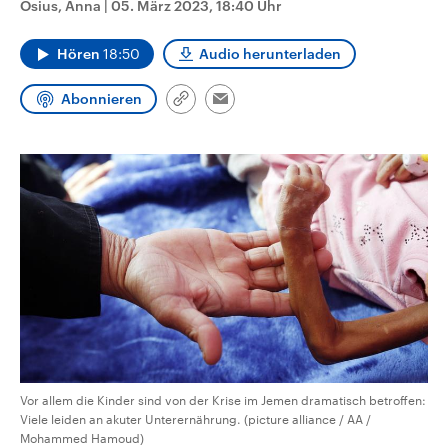
Osius, Anna
|
05. März 2023, 18:40 Uhr
CDU, SPD und FDP regiert.-
aktuelle Weltgeschehen.
Umfragen, Prognosen,
Wahlprogramme, aktuelle Berichte
Hören
18:50
Audio herunterladen
Sendungen
Programm
Podcasts
und Hintergründe zu den Parteien
und Kandidaten der anstehenden
Wahl.
Abonnieren
Link
Email
Audio-Archiv
kopieren/teilen
Vor allem die Kinder sind von der Krise im Jemen dramatisch betroffen:
Viele leiden an akuter Unterernährung. (picture alliance / AA /
Mohammed Hamoud)