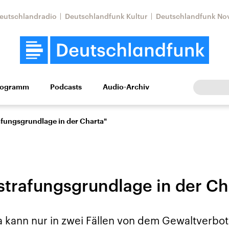
eutschlandradio
Deutschlandfunk Kultur
Deutschlandfunk No
rogramm
Podcasts
Audio-Archiv
Wirtschaft
Wissen
Kultur
Europa
Gesellschaf
afungsgrundlage in der Charta"
strafungsgrundlage in der Ch
Nahostkonflikt
Iran
a kann nur in zwei Fällen von dem Gewaltverb
le Beiträge,
Aktuelle Lage und
Aktuelle Lage und