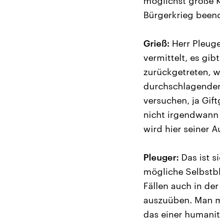
möglichst große K
Bürgerkrieg been
Grieß:
Herr Pleuger
vermittelt, es gi
zurückgetreten, we
durchschlagenden
versuchen, ja Gif
nicht irgendwann 
wird hier seiner 
Pleuger:
Das ist si
mögliche Selbstbl
Fällen auch in de
auszuüben. Man mu
das einer humanit