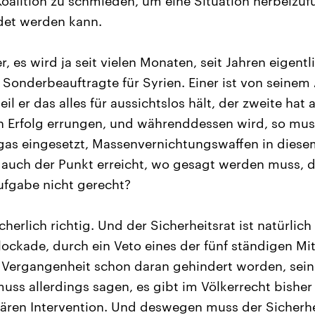
oalition zu schmieden, um eine Situation herbeizufü
det werden kann.
, es wird ja seit vielen Monaten, seit Jahren eigent
bt Sonderbeauftragte für Syrien. Einer ist von seine
il er das alles für aussichtslos hält, der zweite hat
 Erfolg errungen, und währenddessen wird, so mu
tgas eingesetzt, Massenvernichtungswaffen in diesem
auch der Punkt erreicht, wo gesagt werden muss, de
Aufgabe nicht gerecht?
cherlich richtig. Und der Sicherheitsrat ist natürlich
ockade, durch ein Veto eines der fünf ständigen Mitg
r Vergangenheit schon daran gehindert worden, sein
ss allerdings sagen, es gibt im Völkerrecht bisher j
ären Intervention. Und deswegen muss der Sicherheit