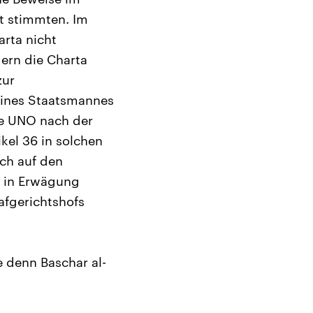
ht stimmten. Im
arta nicht
ern die Charta
zur
 eines Staatsmannes
die UNO nach der
kel 36 in solchen
uch auf den
t in Erwägung
afgerichtshofs
e denn Baschar al-