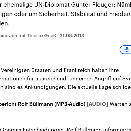
sen und
Hintergründe
Hintergründe
r ehemalige UN-Diplomat Gunter Pleuger: Näml
Der Überfall der
Der Iran – seit der
rgründe
haftlich und
palästinensischen
Islamischen Revolu
digen oder um Sicherheit, Stabilität und Frieden
risch gehören die
Terrororganisation
1979 auch Islamisc
igten Staaten zu
Hamas im Oktober 2023
Republik Iran – ist e
len.
ächtigsten
auf Israel hat in der
von einem
n der Erde, mit
Region wieder die
Religionsführer auto
 Einfluss auf das
Gewalt entfacht. Israel
regierter Staat im 
espräch mit Thielko Grieß
|
31.08.2013
le Weltgeschehen.
möchte die Hamas
Osten. Eine Feindsc
zerstören. Diese wird wie
zu Israel und zu de
die Hisbollah im Libanon
ist fest in der
vom Iran unterstützt.
Staatsideologie
verankert.
 Vereinigten Staaten und Frankreich halten ihre
mationen für ausreichend, um einen Angriff auf Syr
ch sind es Ankündigungen. Die aktuelle Lage schilde
ericht Rolf Büllmann (MP3-Audio)
Warten 
Obamas Entscheidungen, Rolf Büllmann informierte.