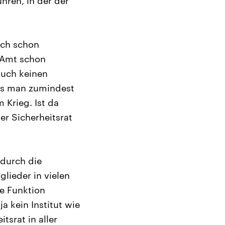
hren, in der der
lich schon
m Amt schon
 auch keinen
ss man zumindest
 Krieg. Ist da
r Sicherheitsrat
 durch die
lieder in vielen
e Funktion
a kein Institut wie
srat in aller