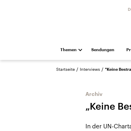
D
Themen
Sendungen
P
Die Nachrichten
Politik
/
/
Startseite
Interviews
"Keine Bestr
Hörspiel und Feature
Musik
Archiv
„Keine Be
Landtagswahl Sachsen-
USA
In der UN-Chart
Anhalt 2026
Aktuel