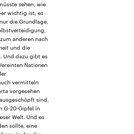
 müsste sehen, wie
r wichtig ist, es
 nur die Grundlage,
elbstverteidigung,
nd zum anderen nach
heit und die
n. Und dazu gibt es
Vereinten Nationen
der
auch vermitteln
arta vorgesehen
 ausgeschöpft sind,
 G-20-Gipfel in
eser Welt. Und es
en sollte, eine