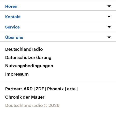
Programm
Hören
Alle Sendungen
Livestream
Kontakt
Die Nachrichten
Audios
Hörerservice
Service
Nachrichtenleicht
Podcasts
Social Media
FAQ
Über uns
Neue Beiträge auf dlf.de
Deutschlandfunk App
Newsletter
Deutschlandradio
Themen-Schwerpunkte
Nachrichten App
Deutschlandradio
Veranstaltungen
Presse
Frequenzen
Datenschutzerklärung
Musikliste
Ausbildung und Karriere
Nutzungsbedingungen
RSS
Transparenz
Impressum
Korrekturen
Barrierefreiheit
Partner
ARD
|
ZDF
|
Phoenix
|
arte
|
Chronik der Mauer
Deutschlandradio © 2026