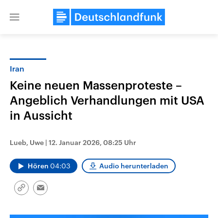
Close
menu
Iran
Themen
Keine neuen Massenproteste –
Angeblich Verhandlungen mit USA
in Aussicht
Lueb, Uwe
|
12. Januar 2026, 08:25 Uhr
Hören
04:03
Audio herunterladen
Landtagswahl Sachsen-Anhalt
USA
2026
Aktuelle Beiträge, Analys
Alle Informationen
Hintergründe
Link
Email
Sachsen-Anhalt wählt am 6.
Wirtschaftlich und militäri
kopieren/teilen
September 2026 einen neuen
gehören die Vereinigten S
Landtag. Seit 2021 wird das
den mächtigsten Ländern 
Bundesland von einer Koalition aus
mit großem Einfluss auf d