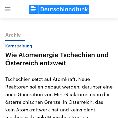
Close
menu
Archiv
Themen
Kernspaltung
Wie Atomenergie Tschechien und
Österreich entzweit
Tschechien setzt auf Atomkraft: Neue
Reaktoren sollen gebaut werden, darunter eine
USA
Nahostkonflikt
neue Generation von Mini-Reaktoren nahe der
Aktuelle Beiträge, Analysen und
Aktuelle Lage und Hinter
Der Überfall der palästine
Hintergründe
österreichischen Grenze. In Österreich, das
Wirtschaftlich und militärisch
Terrororganisation Hamas
gehören die Vereinigten Staaten zu
Oktober 2023 auf Israel ha
kein Atomkraftwerk hat und keins plant,
den mächtigsten Ländern der Erde,
Region wieder die Gewalt 
machen sich viele Menschen Sorgen.
mit großem Einfluss auf das
Israel möchte die Hamas z