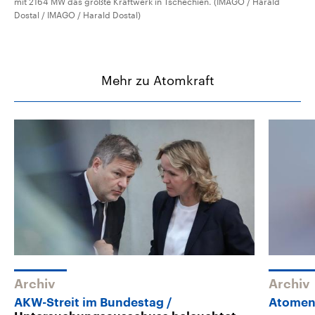
mit 2164 MW das größte Kraftwerk in Tschechien. (IMAGO / Harald
Dostal / IMAGO / Harald Dostal)
Mehr zu Atomkraft
Archiv
Archiv
AKW-Streit im Bundestag
Atomen