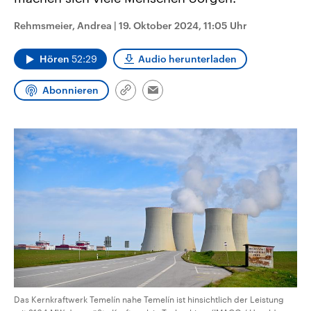
aktuelle Weltgeschehen.
Diese wird wie die Hisboll
Libanon vom Iran unterstüt
Rehmsmeier, Andrea
|
19. Oktober 2024, 11:05 Uhr
Sendungen
Programm
Podcasts
Hören
52:29
Audio herunterladen
Audio-Archiv
Abonnieren
Link
Email
kopieren/teilen
Das Kernkraftwerk Temelín nahe Temelín ist hinsichtlich der Leistung