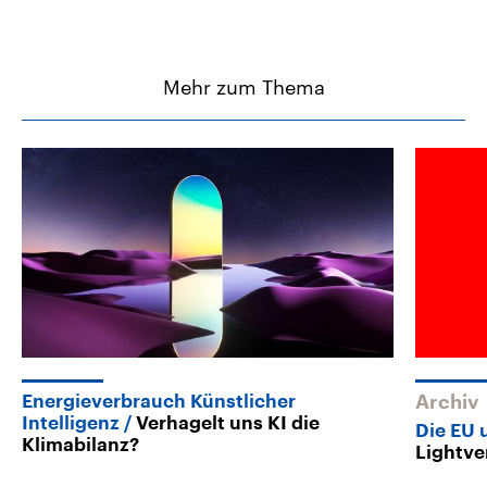
Mehr zum Thema
Energieverbrauch Künstlicher
Archiv
Intelligenz
Verhagelt uns KI die
Die EU 
Klimabilanz?
Lightve