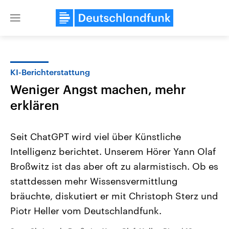
Close
menu
KI-Berichterstattung
Themen
Weniger Angst machen, mehr
erklären
Seit ChatGPT wird viel über Künstliche
Intelligenz berichtet. Unserem Hörer Yann Olaf
Broßwitz ist das aber oft zu alarmistisch. Ob es
Landtagswahl Sachsen-Anhalt
USA
stattdessen mehr Wissensvermittlung
2026
Aktuelle Beiträge, Analys
bräuchte, diskutiert er mit Christoph Sterz und
Alle Informationen
Hintergründe
Sachsen-Anhalt wählt am 6.
Wirtschaftlich und militäri
Piotr Heller vom Deutschlandfunk.
September 2026 einen neuen
gehören die Vereinigten S
Landtag. Seit 2021 wird das
den mächtigsten Ländern 
Bundesland von einer Koalition aus
mit großem Einfluss auf d