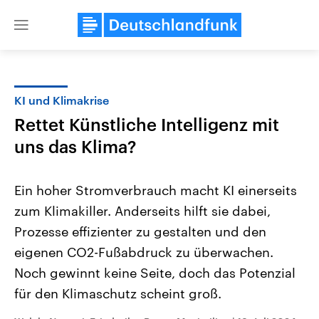
Close
menu
KI und Klimakrise
Themen
Rettet Künstliche Intelligenz mit
uns das Klima?
Ein hoher Stromverbrauch macht KI einerseits
zum Klimakiller. Anderseits hilft sie dabei,
Prozesse effizienter zu gestalten und den
Landtagswahl Sachsen-Anhalt
USA
eigenen CO2-Fußabdruck zu überwachen.
2026
Aktuelle Beiträge, Analys
Noch gewinnt keine Seite, doch das Potenzial
Alle Informationen
Hintergründe
Sachsen-Anhalt wählt am 6.
Wirtschaftlich und militäri
für den Klimaschutz scheint groß.
September 2026 einen neuen
gehören die Vereinigten S
Landtag. Seit 2021 wird das
den mächtigsten Ländern 
Bundesland von einer Koalition aus
mit großem Einfluss auf d