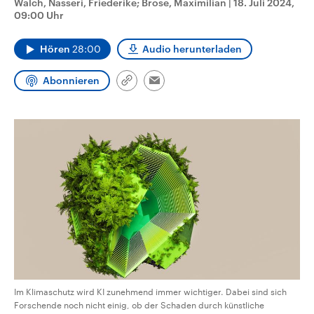
Walch, Nasseri, Friederike; Brose, Maximilian
|
18. Juli 2024,
CDU, SPD und FDP regiert.-
aktuelle Weltgeschehen.
09:00 Uhr
Umfragen, Prognosen,
Wahlprogramme, aktuelle Berichte
Sendungen
Programm
Podcasts
und Hintergründe zu den Parteien
Hören
28:00
Audio herunterladen
und Kandidaten der anstehenden
Wahl.
Audio-Archiv
Abonnieren
Link
Email
kopieren/teilen
Im Klimaschutz wird KI zunehmend immer wichtiger. Dabei sind sich
Forschende noch nicht einig, ob der Schaden durch künstliche