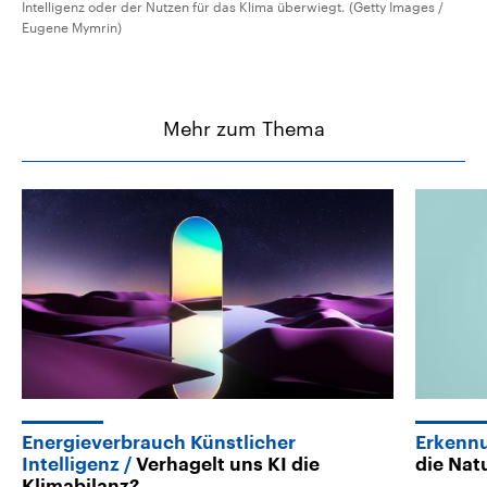
Intelligenz oder der Nutzen für das Klima überwiegt. (Getty Images /
Eugene Mymrin)
Mehr zum Thema
Energieverbrauch Künstlicher
Erkenn
Intelligenz
Verhagelt uns KI die
die Nat
Klimabilanz?