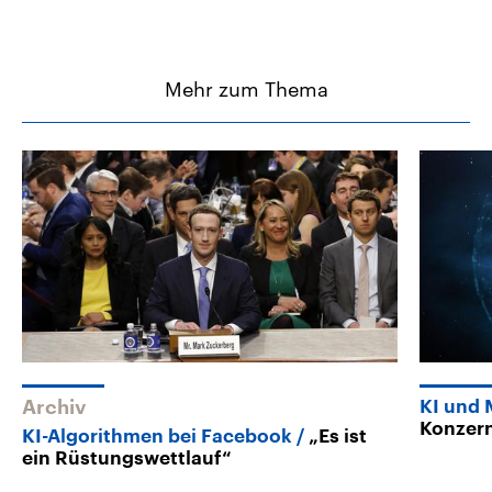
Mehr zum Thema
Archiv
KI und
Konzern
KI-Algorithmen bei Facebook
„Es ist
ein Rüstungswettlauf“