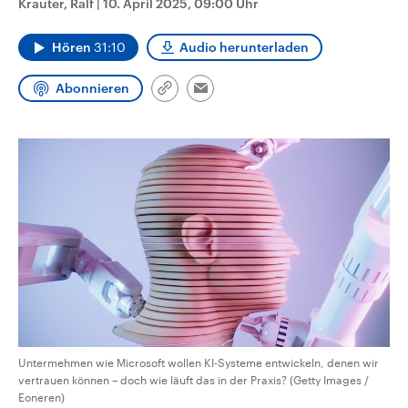
Krauter, Ralf
|
10. April 2025, 09:00 Uhr
CDU, SPD und FDP regiert.-
aktuelle Weltgeschehen.
Umfragen, Prognosen,
Wahlprogramme, aktuelle Berichte
Hören
31:10
Audio herunterladen
Sendungen
Programm
Podcasts
und Hintergründe zu den Parteien
und Kandidaten der anstehenden
Wahl.
Abonnieren
Link
Email
Audio-Archiv
kopieren/teilen
Untermehmen wie Microsoft wollen KI-Systeme entwickeln, denen wir
vertrauen können – doch wie läuft das in der Praxis? (Getty Images /
Eoneren)