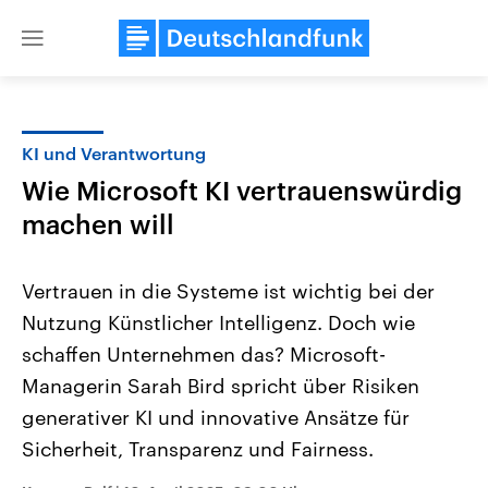
Close
menu
KI und Verantwortung
Themen
Wie Microsoft KI vertrauenswürdig
machen will
Vertrauen in die Systeme ist wichtig bei der
Nutzung Künstlicher Intelligenz. Doch wie
schaffen Unternehmen das? Microsoft-
Landtagswahl Sachsen-Anhalt
USA
Managerin Sarah Bird spricht über Risiken
2026
Aktuelle Beiträge, Analys
generativer KI und innovative Ansätze für
Alle Informationen
Hintergründe
Sachsen-Anhalt wählt am 6.
Wirtschaftlich und militäri
Sicherheit, Transparenz und Fairness.
September 2026 einen neuen
gehören die Vereinigten S
Landtag. Seit 2021 wird das
den mächtigsten Ländern 
Bundesland von einer Koalition aus
mit großem Einfluss auf d