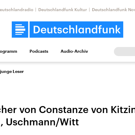
eutschlandradio
Deutschlandfunk Kultur
Deutschlandfunk No
rogramm
Podcasts
Audio-Archiv
Wirtschaft
Wissen
Kultur
Europa
Gesellschaf
 junge Leser
her von Constanze von Kitzin
, Uschmann/Witt
tkonflikt
Iran
Faktenchecks
In unseren Faktenc
lle Lage und
Aktuelle Lage und