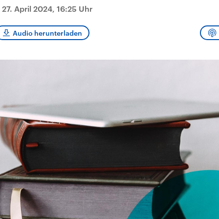
und im TikTok-Kana
rgründe
Hintergründe
|
27. April 2024, 16:25 Uhr
erfall der
Der Iran – seit der
„Moment mal“
tinensischen
Islamischen Revolution
überprüfen wir viral
organisation
1979 auch Islamische
Behauptungen auf i
 im Oktober 2023
Republik Iran – ist ein
Wahrheitsgehalt. W
Audio herunterladen
rael hat in der
von einem
kommt eine Aussag
n wieder die
Religionsführer autoritär
Was ist falsch, was
 entfacht. Israel
regierter Staat im Nahen
stimmt? Was kann b
e die Hamas
Osten. Eine Feindschaft
werden – und was is
ren. Diese wird wie
zu Israel und zu den USA
eine Lüge? Kurz.
sbollah im Libanon
ist fest in der
Einordnend.
an unterstützt.
Staatsideologie
Transparent.
verankert.