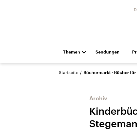
D
Themen
Sendungen
P
Die Nachrichten
Politik
/
Startseite
Büchermarkt - Bücher für
Hörspiel und Feature
Musik
Archiv
Kinderbüc
Stegeman
USA
Nahos
Aktuelle Beiträge,
Aktue