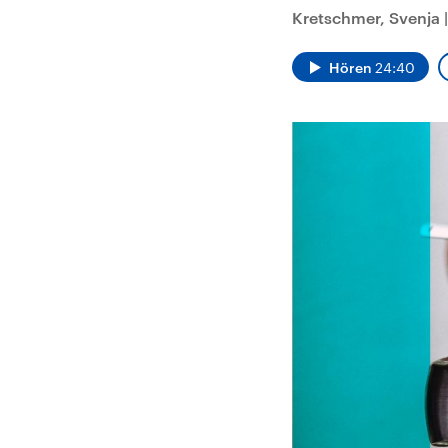
Analysen und
Hinte
Kretschmer, Svenja
Der Üb
Hintergründe
Wirtschaftlich und
paläs
militärisch gehören die
Terror
Vereinigten Staaten zu
Hamas
Hören
24:40
den mächtigsten
auf Is
Ländern der Erde, mit
Regio
großem Einfluss auf das
Gewalt
aktuelle Weltgeschehen.
möcht
zerstö
die Hi
vom Ir