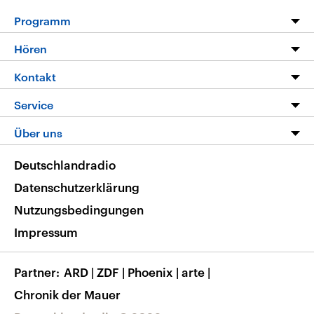
Programm
Programm
Hören
Alle Sendungen
Livestream
Kontakt
Die Nachrichten
Audios
Hörerservice
Service
Nachrichtenleicht
Podcasts
Social Media
FAQ
Über uns
Neue Beiträge auf dlf.de
Deutschlandfunk App
Newsletter
Deutschlandradio
Themen-Schwerpunkte
Nachrichten App
Deutschlandradio
Veranstaltungen
Presse
Frequenzen
Datenschutzerklärung
Musikliste
Ausbildung und Karriere
Nutzungsbedingungen
RSS
Transparenz
Impressum
Korrekturen
Barrierefreiheit
Partner
ARD
|
ZDF
|
Phoenix
|
arte
|
Chronik der Mauer