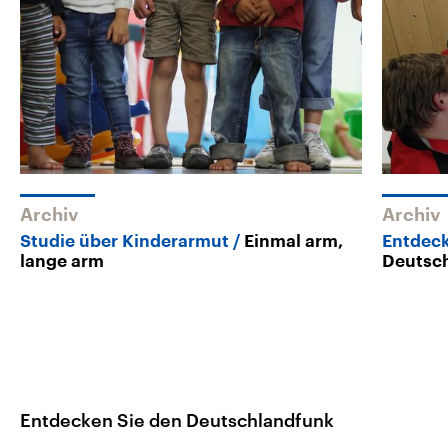
Archiv
Archiv
Studie über Kinderarmut
Einmal arm,
Entdec
lange arm
Deutsc
Entdecken Sie den Deutschlandfunk