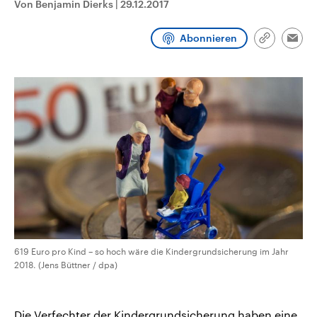
Von Benjamin Dierks
|
29.12.2017
CDU, SPD und FDP regiert.-
aktuelle Weltgeschehen.
Umfragen, Prognosen,
Wahlprogramme, aktuelle Berichte
Abonnieren
Sendungen
Programm
Podcasts
und Hintergründe zu den Parteien
Link
Emai
und Kandidaten der anstehenden
kopieren/te
Wahl.
Audio-Archiv
619 Euro pro Kind – so hoch wäre die Kindergrundsicherung im Jahr
2018. (Jens Büttner / dpa)
Die Verfechter der Kindergrundsicherung haben eine