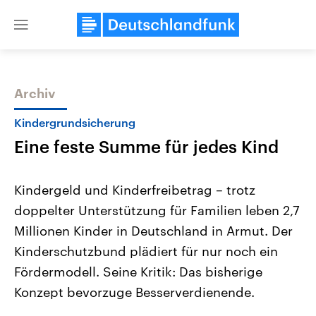
Close
menu
Archiv
Themen
Kindergrundsicherung
Eine feste Summe für jedes Kind
Kindergeld und Kinderfreibetrag – trotz
doppelter Unterstützung für Familien leben 2,7
Millionen Kinder in Deutschland in Armut. Der
Landtagswahl Sachsen-Anhalt
USA
Kinderschutzbund plädiert für nur noch ein
2026
Aktuelle Beiträge, Analys
Alle Informationen
Fördermodell. Seine Kritik: Das bisherige
Hintergründe
Sachsen-Anhalt wählt am 6.
Wirtschaftlich und militäri
Konzept bevorzuge Besserverdienende.
September 2026 einen neuen
gehören die Vereinigten S
Landtag. Seit 2021 wird das
den mächtigsten Ländern 
Bundesland von einer Koalition aus
mit großem Einfluss auf d