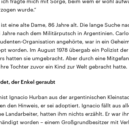
ich fragte mich mit Sorge, beim wem er wohl aufw
rzogen wurde.“
 ist eine alte Dame, 86 Jahre alt. Die lange Suche n
 Jahre nach dem Militärputsch in Argentinien. Carlo
Studenten-Organisation angehörte, war in ein Gehei
ppt worden. Im August 1978 übergab ein Polizist der
tärs hatten sie umgebracht. Aber durch eine Mitgefan
ihre Tochter zuvor ein Kind zur Welt gebracht hatte.
det, der Enkel geraubt
nist Ignacio Hurban aus der argentinischen Kleinstad
n den Hinweis, er sei adoptiert. Ignacio fällt aus al
he Landarbeiter, hatten ihm nichts erzählt. Er war i
händigt worden – einem Großgrundbesitzer mit Ve