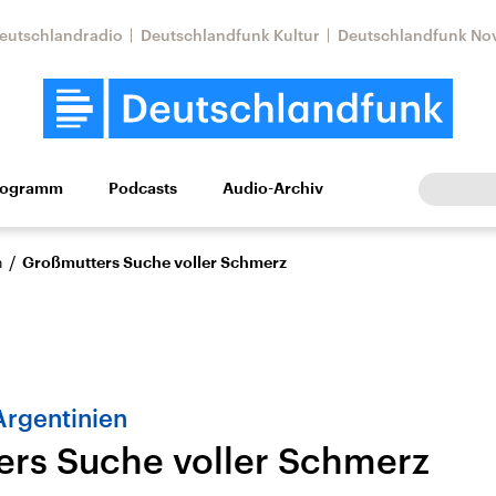
eutschlandradio
Deutschlandfunk Kultur
Deutschlandfunk No
rogramm
Podcasts
Audio-Archiv
Wirtschaft
Wissen
Kultur
Europa
Gesellschaf
/
n
Großmutters Suche voller Schmerz
Argentinien
rs Suche voller Schmerz
Nahostkonflikt
Iran
le Beiträge,
Aktuelle Lage und
Aktuelle Lage und