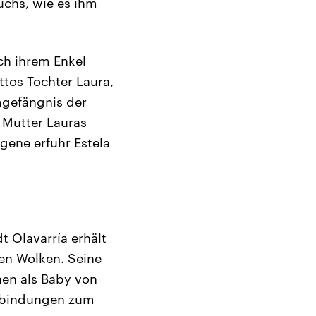
uchs, wie es ihm
ach ihrem Enkel
ttos Tochter Laura,
mgefängnis der
 Mutter Lauras
gene erfuhr Estela
t Olavarría erhält
len Wolken. Seine
hnen als Baby von
rbindungen zum