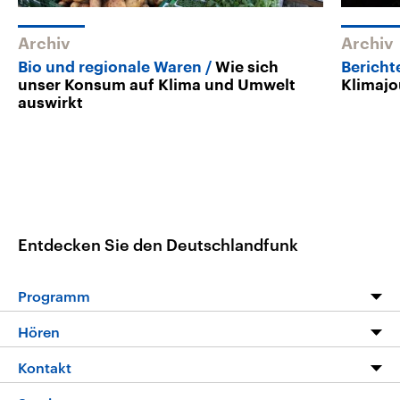
Archiv
Archiv
Bio und regionale Waren
Wie sich
Bericht
unser Konsum auf Klima und Umwelt
Klimajo
auswirkt
Entdecken Sie den Deutschlandfunk
Programm
Programm
Hören
Alle Sendungen
Livestream
Kontakt
Die Nachrichten
Audios
Hörerservice