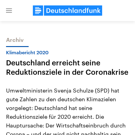
Close
menu
Archiv
Themen
Klimabericht 2020
Deutschland erreicht seine
Reduktionsziele in der Coronakrise
Umweltministerin Svenja Schulze (SPD) hat
gute Zahlen zu den deutschen Klimazielen
Landtagswahl Sachsen-Anhalt
USA
vorgelegt: Deutschland hat seine
2026
Aktuelle Beiträge, Analys
Alle Informationen
Hintergründe
Reduktionsziele für 2020 erreicht. Die
Sachsen-Anhalt wählt am 6.
Wirtschaftlich und militäri
September 2026 einen neuen
gehören die Vereinigten S
Hauptursache: Der Wirtschaftseinbruch durch
Landtag. Seit 2021 wird das
den mächtigsten Ländern 
Corona – und der wird nicht nachhaltig sein.
Bundesland von einer Koalition aus
mit großem Einfluss auf d