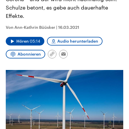
CDU, SPD und FDP regiert.-
aktuelle Weltgeschehen.
Schulze betont, es gebe auch dauerhafte
Umfragen, Prognosen,
Wahlprogramme, aktuelle Berichte
Effekte.
Sendungen
Programm
Podcasts
und Hintergründe zu den Parteien
und Kandidaten der anstehenden
Wahl.
Von Ann-Kathrin Büüsker
|
16.03.2021
Audio-Archiv
Hören
05:14
Audio herunterladen
Abonnieren
Link
Email
kopieren/teilen