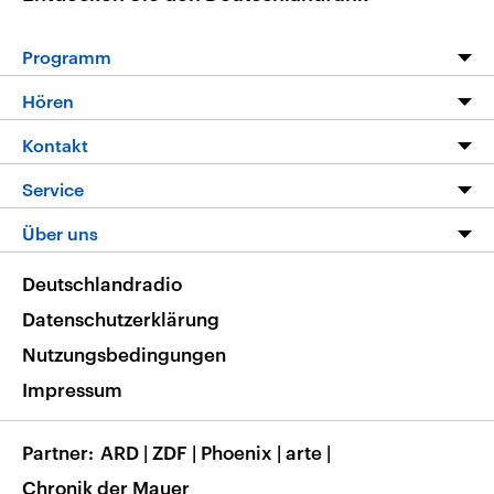
Programm
Programm
Hören
Alle Sendungen
Livestream
Kontakt
Die Nachrichten
Audios
Hörerservice
Service
Nachrichtenleicht
Podcasts
Social Media
FAQ
Über uns
Neue Beiträge auf dlf.de
Deutschlandfunk App
Newsletter
Deutschlandradio
Themen-Schwerpunkte
Nachrichten App
Deutschlandradio
Veranstaltungen
Presse
Frequenzen
Datenschutzerklärung
Musikliste
Ausbildung und Karriere
Nutzungsbedingungen
RSS
Transparenz
Impressum
Korrekturen
Barrierefreiheit
Partner
ARD
|
ZDF
|
Phoenix
|
arte
|
Chronik der Mauer