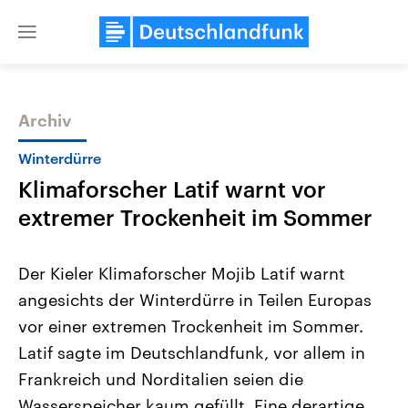
Close
menu
Archiv
Themen
Winterdürre
Klimaforscher Latif warnt vor
extremer Trockenheit im Sommer
Der Kieler Klimaforscher Mojib Latif warnt
angesichts der Winterdürre in Teilen Europas
Landtagswahl Sachsen-Anhalt
USA
vor einer extremen Trockenheit im Sommer.
2026
Aktuelle Beiträge, Analys
Alle Informationen
Hintergründe
Latif sagte im Deutschlandfunk, vor allem in
Sachsen-Anhalt wählt am 6.
Wirtschaftlich und militäri
September 2026 einen neuen
gehören die Vereinigten S
Frankreich und Norditalien seien die
Landtag. Seit 2021 wird das
den mächtigsten Ländern 
Wasserspeicher kaum gefüllt. Eine derartige
Bundesland von einer Koalition aus
mit großem Einfluss auf d