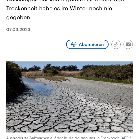
CDU, SPD und FDP regiert.-
aktuelle Weltgeschehen.
Trockenheit habe es im Winter noch nie
Umfragen, Prognosen,
Wahlprogramme, aktuelle Berichte
gegeben.
Sendungen
Programm
Podcasts
und Hintergründe zu den Parteien
und Kandidaten der anstehenden
Wahl.
07.03.2023
Audio-Archiv
Abonnieren
Link
Emai
kopieren/te
Ausgedorrte Salzwiesen auf der Île de Noirmoutier in Frankreich (AFP /