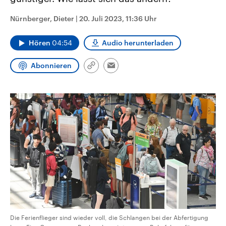
CDU, SPD und FDP regiert.-
aktuelle Weltgeschehen.
Umfragen, Prognosen,
Nürnberger, Dieter
|
20. Juli 2023, 11:36 Uhr
Wahlprogramme, aktuelle Berichte
Sendungen
Programm
Podcasts
und Hintergründe zu den Parteien
und Kandidaten der anstehenden
Hören
04:54
Audio herunterladen
Wahl.
Audio-Archiv
Abonnieren
Link
Email
kopieren/teilen
Die Ferienflieger sind wieder voll, die Schlangen bei der Abfertigung