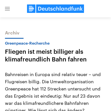
Close
menu
Archiv
Themen
Greenpeace-Recherche
Fliegen ist meist billiger als
klimafreundlich Bahn fahren
Bahnreisen in Europa sind relativ teuer – und
Flugreisen billig. Die Umweltorganisation
Landtagswahl Sachsen-Anhalt
USA
Greenpeace hat 112 Strecken untersucht und
2026
Aktuelle Beiträge, Analys
Alle Informationen
Hintergründe
das Ergebnis ist eindeutig: Nur auf 23 davon
Sachsen-Anhalt wählt am 6.
Wirtschaftlich und militäri
September 2026 einen neuen
gehören die Vereinigten S
war das klimafreundlichere Bahnfahren
Landtag. Seit 2021 wird das
den mächtigsten Ländern 
günstiger. Wie lässt sich das ändern?
Bundesland von einer Koalition aus
mit großem Einfluss auf d