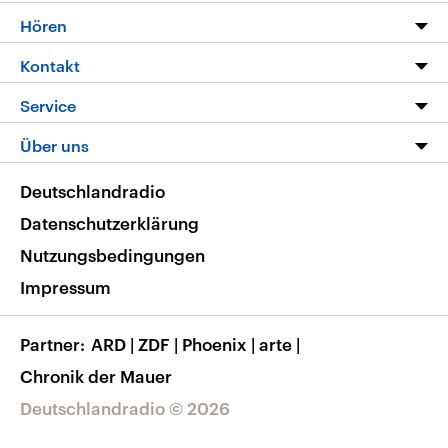
Programm
Hören
Alle Sendungen
Livestream
Kontakt
Die Nachrichten
Audios
Hörerservice
Service
Nachrichtenleicht
Podcasts
Social Media
FAQ
Über uns
Neue Beiträge auf dlf.de
Deutschlandfunk App
Newsletter
Deutschlandradio
Themen-Schwerpunkte
Nachrichten App
Deutschlandradio
Veranstaltungen
Presse
Frequenzen
Datenschutzerklärung
Musikliste
Ausbildung und Karriere
Nutzungsbedingungen
RSS
Transparenz
Impressum
Korrekturen
Barrierefreiheit
Partner
ARD
|
ZDF
|
Phoenix
|
arte
|
Chronik der Mauer
Deutschlandradio © 2026