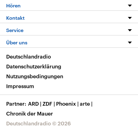
Programm
Hören
Alle Sendungen
Livestream
Kontakt
Die Nachrichten
Audios
Hörerservice
Service
Nachrichtenleicht
Podcasts
Social Media
FAQ
Über uns
Neue Beiträge auf dlf.de
Deutschlandfunk App
Newsletter
Deutschlandradio
Themen-Schwerpunkte
Nachrichten App
Deutschlandradio
Veranstaltungen
Presse
Frequenzen
Datenschutzerklärung
Musikliste
Ausbildung und Karriere
Nutzungsbedingungen
RSS
Transparenz
Impressum
Korrekturen
Barrierefreiheit
Partner
ARD
|
ZDF
|
Phoenix
|
arte
|
Chronik der Mauer
Deutschlandradio © 2026