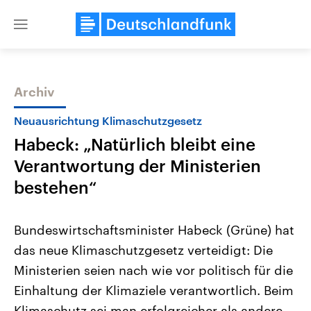
Close
menu
Archiv
Themen
Neuausrichtung Klimaschutzgesetz
Habeck: „Natürlich bleibt eine
Verantwortung der Ministerien
bestehen“
Bundeswirtschaftsminister Habeck (Grüne) hat
Landtagswahl Sachsen-Anhalt
USA
das neue Klimaschutzgesetz verteidigt: Die
2026
Aktuelle Beiträge, Analys
Alle Informationen
Hintergründe
Ministerien seien nach wie vor politisch für die
Sachsen-Anhalt wählt am 6.
Wirtschaftlich und militäri
September 2026 einen neuen
gehören die Vereinigten S
Einhaltung der Klimaziele verantwortlich. Beim
Landtag. Seit 2021 wird das
den mächtigsten Ländern 
Bundesland von einer Koalition aus
Klimaschutz sei man erfolgreicher als andere
mit großem Einfluss auf d