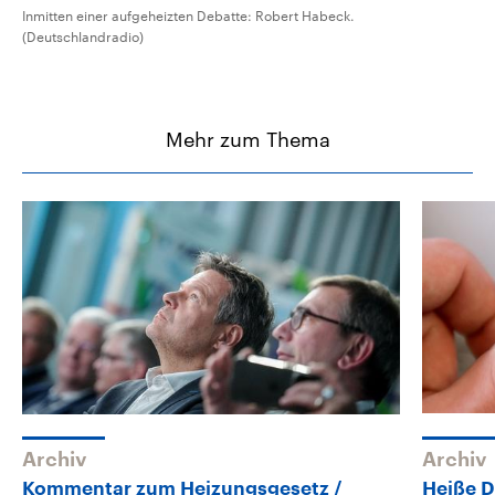
Inmitten einer aufgeheizten Debatte: Robert Habeck.
(Deutschlandradio)
Mehr zum Thema
Archiv
Archiv
Kommentar zum Heizungsgesetz
Heiße D