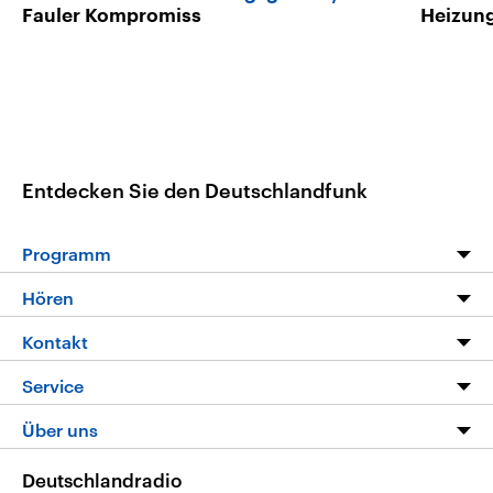
Fauler Kompromiss
Heizun
Entdecken Sie den Deutschlandfunk
Programm
Programm
Hören
Alle Sendungen
Livestream
Kontakt
Die Nachrichten
Audios
Hörerservice
Service
Nachrichtenleicht
Podcasts
Social Media
FAQ
Über uns
Neue Beiträge auf dlf.de
Deutschlandfunk App
Newsletter
Deutschlandradio
Themen-Schwerpunkte
Nachrichten App
Deutschlandradio