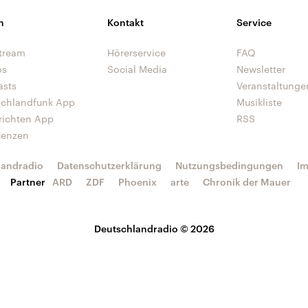
n
Kontakt
Service
tream
Hörerservice
FAQ
os
Social Media
Newsletter
asts
Veranstaltunge
schlandfunk App
Musikliste
richten App
RSS
uenzen
landradio
Datenschutzerklärung
Nutzungsbedingungen
I
Partner
ARD
ZDF
Phoenix
arte
Chronik der Mauer
Deutschlandradio © 2026