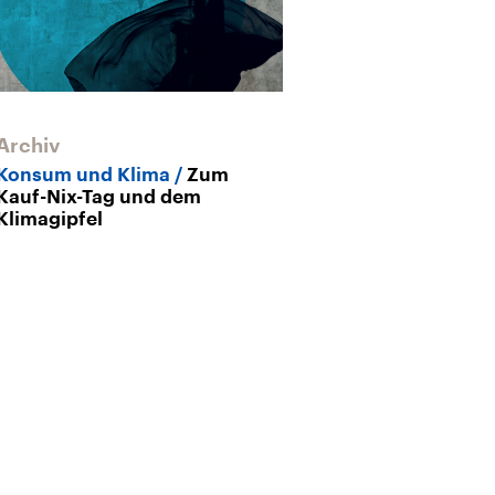
Archiv
Archiv
Konsum und Klima
Zum
Pariser Klima
Kauf-Nix-Tag und dem
Erderwärmun
Klimagipfel
Bundesumwelt
„Das 2-Grad-Zi
eingehalten w