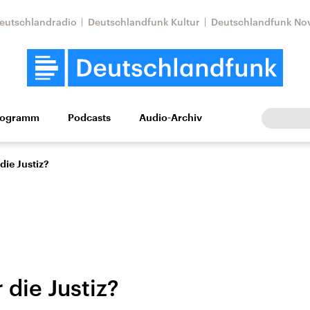
eutschlandradio
Deutschlandfunk Kultur
Deutschlandfunk No
rogramm
Podcasts
Audio-Archiv
Wirtschaft
Wissen
Kultur
Europa
Gesellschaf
 die Justiz?
r die Justiz?
Nahostkonflikt
Iran
le Beiträge,
Aktuelle Lage und
Aktuelle Lage und