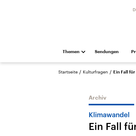
D
Themen
Sendungen
P
Die Nachrichten
Politik
/
/
Startseite
Kulturfragen
Ein Fall für
Hörspiel und Feature
Musik
Archiv
Klimawandel
Ein Fall fü
Landtagswahl Sachsen-
USA
Anhalt 2026
Aktuel