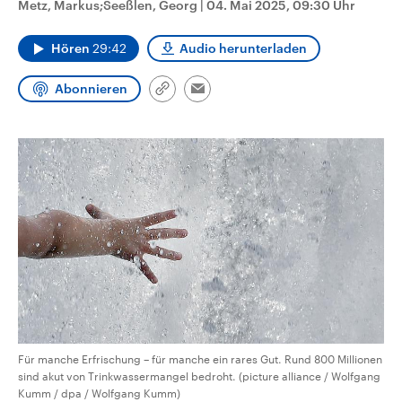
Metz, Markus;Seeßlen, Georg
|
04. Mai 2025, 09:30 Uhr
CDU, SPD und FDP regiert.-
aktuelle Weltgeschehen.
Umfragen, Prognosen,
Wahlprogramme, aktuelle Berichte
Hören
29:42
Audio herunterladen
Sendungen
Programm
Podcasts
und Hintergründe zu den Parteien
und Kandidaten der anstehenden
Wahl.
Abonnieren
Link
Email
Audio-Archiv
kopieren/teilen
Für manche Erfrischung – für manche ein rares Gut. Rund 800 Millionen
sind akut von Trinkwassermangel bedroht. (picture alliance / Wolfgang
Kumm / dpa / Wolfgang Kumm)