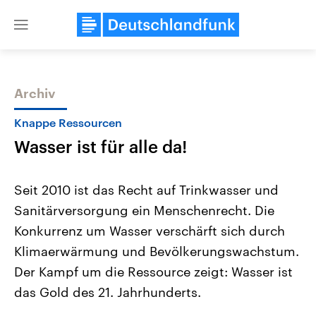
Close
menu
Archiv
Themen
Knappe Ressourcen
Wasser ist für alle da!
Seit 2010 ist das Recht auf Trinkwasser und
Sanitärversorgung ein Menschenrecht. Die
Konkurrenz um Wasser verschärft sich durch
Landtagswahl Sachsen-Anhalt
USA
Klimaerwärmung und Bevölkerungswachstum.
2026
Aktuelle Beiträge, Analys
Alle Informationen
Der Kampf um die Ressource zeigt: Wasser ist
Hintergründe
Sachsen-Anhalt wählt am 6.
Wirtschaftlich und militäri
das Gold des 21. Jahrhunderts.
September 2026 einen neuen
gehören die Vereinigten S
Landtag. Seit 2021 wird das
den mächtigsten Ländern 
Bundesland von einer Koalition aus
mit großem Einfluss auf d