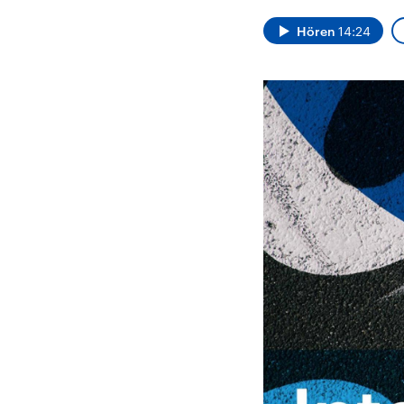
Alle Informationen
Analy
Sachsen-Anhalt wählt
Hinte
Hören
14:24
am 6. September 2026
Wirtsc
einen neuen Landtag.
militä
Seit 2021 wird das
Verein
Bundesland von einer
den m
Koalition aus CDU, SPD
Länder
und FDP regiert.-
großem
Umfragen, Prognosen,
aktuel
Wahlprogramme,
aktuelle Berichte und
Hintergründe zu den
Parteien und Kandidaten
der anstehenden Wahl.