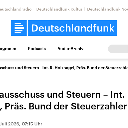
eutschlandradio
Deutschlandfunk Kultur
Deutschlandfunk No
rogramm
Podcasts
Audio-Archiv
Wirtschaft
Wissen
Kultur
Europa
Gesellschaf
schuss und Steuern - Int. R. Holznagel, Präs. Bund der Steuerzahl
ausschuss und Steuern – Int. 
, Präs. Bund der Steuerzahler
Nahostkonflikt
Iran
Juli 2026, 07:15 Uhr
le Beiträge,
Aktuelle Lage und
Aktuelle Lage und