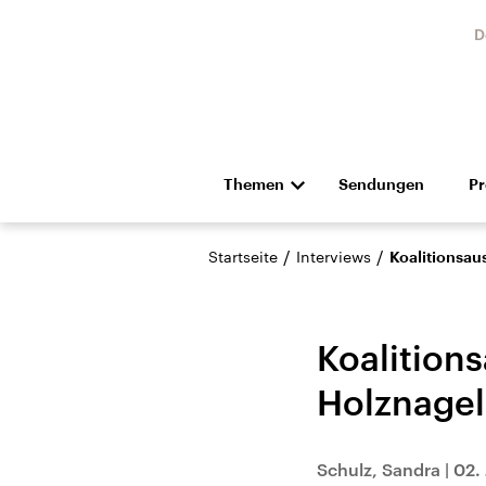
D
Themen
Sendungen
P
Die Nachrichten
Politik
/
/
Startseite
Interviews
Koalitionsaus
Hörspiel und Feature
Musik
Koalitions
Holznagel
Landtagswahl Sachsen-
USA
Schulz, Sandra
|
02. 
Anhalt 2026
Aktuel