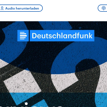
sen und
Hintergründe
Hintergründe
Der Überfall der
Der Iran – seit der
rgründe
Audio herunterladen
haftlich und
palästinensischen
Islamischen Revolu
risch gehören die
Terrororganisation
1979 auch Islamisc
igten Staaten zu
Hamas im Oktober 2023
Republik Iran – ist e
ächtigsten
auf Israel hat in der
von einem
n der Erde, mit
Region wieder die
Religionsführer auto
 Einfluss auf das
Gewalt entfacht. Israel
regierter Staat im 
le Weltgeschehen.
möchte die Hamas
Osten. Eine Feindsc
zerstören. Diese wird wie
zu Israel und zu de
die Hisbollah im Libanon
ist fest in der
vom Iran unterstützt.
Staatsideologie
verankert.