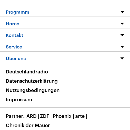
Programm
Programm
Hören
Alle Sendungen
Livestream
Kontakt
Die Nachrichten
Audios
Hörerservice
Service
Nachrichtenleicht
Podcasts
Social Media
FAQ
Über uns
Neue Beiträge auf dlf.de
Deutschlandfunk App
Newsletter
Deutschlandradio
Themen-Schwerpunkte
Nachrichten App
Deutschlandradio
Veranstaltungen
Presse
Frequenzen
Datenschutzerklärung
Musikliste
Ausbildung und Karriere
Nutzungsbedingungen
RSS
Transparenz
Impressum
Korrekturen
Barrierefreiheit
Partner
ARD
|
ZDF
|
Phoenix
|
arte
|
Chronik der Mauer