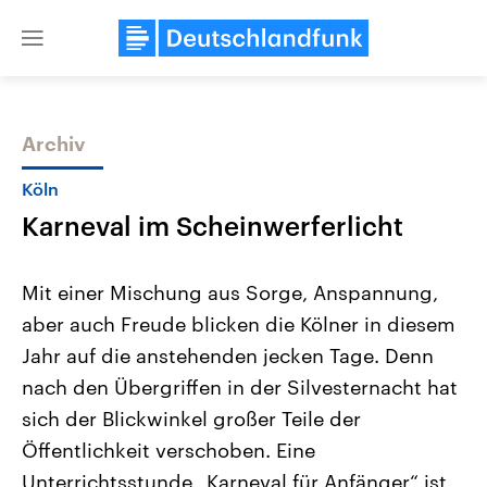
Close
menu
Archiv
Themen
Köln
Karneval im Scheinwerferlicht
Mit einer Mischung aus Sorge, Anspannung,
aber auch Freude blicken die Kölner in diesem
Jahr auf die anstehenden jecken Tage. Denn
Landtagswahl Sachsen-Anhalt
USA
nach den Übergriffen in der Silvesternacht hat
2026
Aktuelle Beiträge, Analys
Alle Informationen
sich der Blickwinkel großer Teile der
Hintergründe
Sachsen-Anhalt wählt am 6.
Wirtschaftlich und militäri
Öffentlichkeit verschoben. Eine
September 2026 einen neuen
gehören die Vereinigten S
Landtag. Seit 2021 wird das
den mächtigsten Ländern 
Unterrichtsstunde „Karneval für Anfänger“ ist
Bundesland von einer Koalition aus
mit großem Einfluss auf d