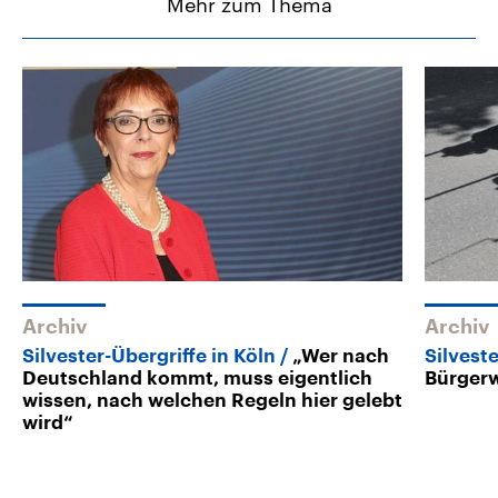
Mehr zum Thema
Archiv
Archiv
Silvester-Übergriffe in Köln
„Wer nach
Silveste
Deutschland kommt, muss eigentlich
Bürgerw
wissen, nach welchen Regeln hier gelebt
wird“