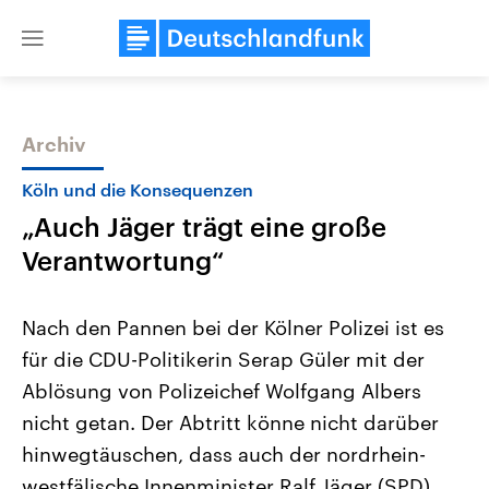
Close
menu
Archiv
Themen
Köln und die Konsequenzen
„Auch Jäger trägt eine große
Verantwortung“
Nach den Pannen bei der Kölner Polizei ist es
für die CDU-Politikerin Serap Güler mit der
Landtagswahl Sachsen-Anhalt
USA
Ablösung von Polizeichef Wolfgang Albers
2026
Aktuelle Beiträge, Analys
Alle Informationen
Hintergründe
nicht getan. Der Abtritt könne nicht darüber
Sachsen-Anhalt wählt am 6.
Wirtschaftlich und militäri
September 2026 einen neuen
gehören die Vereinigten S
hinwegtäuschen, dass auch der nordrhein-
Landtag. Seit 2021 wird das
den mächtigsten Ländern 
westfälische Innenminister Ralf Jäger (SPD)
Bundesland von einer Koalition aus
mit großem Einfluss auf d