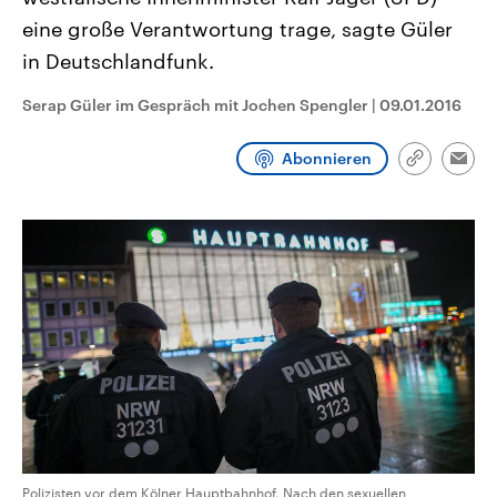
CDU, SPD und FDP regiert.-
aktuelle Weltgeschehen.
eine große Verantwortung trage, sagte Güler
Umfragen, Prognosen,
Wahlprogramme, aktuelle Berichte
in Deutschlandfunk.
Sendungen
Programm
Podcasts
und Hintergründe zu den Parteien
und Kandidaten der anstehenden
Wahl.
Serap Güler im Gespräch mit Jochen Spengler
|
09.01.2016
Audio-Archiv
Abonnieren
Link
Emai
kopieren/te
Polizisten vor dem Kölner Hauptbahnhof. Nach den sexuellen