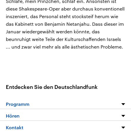
Schlafe, mein Prinzchen, schlaf ein. Ansonsten ist
diese Shakespeare-Oper aber durchaus konventionell
inszeniert, das Personal steht stocksteif herum wie
das Kabinett von Benjamin Netanjahu. Dass dieser im
Januar wiedergewählt werden könnte, das
beunruhigt weite Teile der Kulturschaffenden Israels
... und zwar viel mehr als alle ästhetischen Probleme.
Entdecken Sie den Deutschlandfunk
Programm
Programm
Hören
Alle Sendungen
Livestream
Kontakt