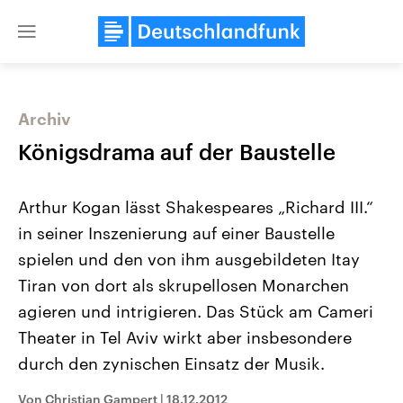
Close
menu
Archiv
Themen
Königsdrama auf der Baustelle
Arthur Kogan lässt Shakespeares „Richard III.“
in seiner Inszenierung auf einer Baustelle
spielen und den von ihm ausgebildeten Itay
Tiran von dort als skrupellosen Monarchen
agieren und intrigieren. Das Stück am Cameri
USA
Nahostkonflikt
Aktuelle Beiträge, Analysen und
Aktuelle Lage und Hinter
Theater in Tel Aviv wirkt aber insbesondere
Der Überfall der palästine
Hintergründe
Wirtschaftlich und militärisch
Terrororganisation Hamas
durch den zynischen Einsatz der Musik.
gehören die Vereinigten Staaten zu
Oktober 2023 auf Israel ha
den mächtigsten Ländern der Erde,
Region wieder die Gewalt 
Von Christian Gampert
|
18.12.2012
mit großem Einfluss auf das
Israel möchte die Hamas z