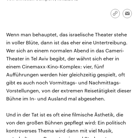
aktuelle Weltgeschehen.
Diese wird wie die Hisboll
Libanon vom Iran unterstüt
Link
Emai
Sendungen
Programm
Podcasts
kopieren/te
Wenn man behauptet, das israelische Theater stehe
Audio-Archiv
in voller Blüte, dann ist das eher eine Untertreibung.
Wer sich an einem normalen Abend in das Cameri-
Theater in Tel Aviv begibt, der wähnt sich eher in
einem Cinemaxx-Kino-Komplex: vier, fünf
Aufführungen werden hier gleichzeitig gespielt, oft
gibt es auch noch Vormittags- und Nachmittags-
Vorstellungen, von der extremen Reisetätigkeit dieser
Bühne im In- und Ausland mal abgesehen.
Und in der Tat ist es oft eine filmische Ästhetik, die
von den großen Bühnen gepflegt wird: Ein politisch
kontroverses Thema wird dann mit viel Musik,