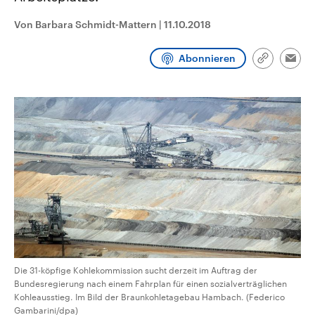
CDU, SPD und FDP regiert.-
aktuelle Weltgeschehen.
Umfragen, Prognosen,
Von Barbara Schmidt-Mattern
|
11.10.2018
Wahlprogramme, aktuelle Berichte
Sendungen
Programm
Podcasts
und Hintergründe zu den Parteien
und Kandidaten der anstehenden
Abonnieren
Link
Wahl.
Emai
kopieren/te
Audio-Archiv
Die 31-köpfige Kohlekommission sucht derzeit im Auftrag der
Bundesregierung nach einem Fahrplan für einen sozialverträglichen
Kohleausstieg. Im Bild der Braunkohletagebau Hambach. (Federico
Gambarini/dpa)