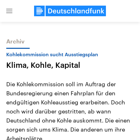
Close
menu
Archiv
Themen
Kohlekommission sucht Ausstiegsplan
Klima, Kohle, Kapital
Die Kohlekommission soll im Auftrag der
Bundesregierung einen Fahrplan für den
endgültigen Kohleausstieg erarbeiten. Doch
Landtagswahl Sachsen-Anhalt
USA
noch wird darüber gestritten, ab wann
2026
Aktuelle Beiträge, Analys
Alle Informationen
Deutschland ohne Kohle auskommt. Die einen
Hintergründe
Sachsen-Anhalt wählt am 6.
Wirtschaftlich und militäri
sorgen sich ums Klima. Die anderen um ihre
September 2026 einen neuen
gehören die Vereinigten S
Landtag. Seit 2021 wird das
den mächtigsten Ländern 
Arbeitsplätze.
Bundesland von einer Koalition aus
mit großem Einfluss auf d