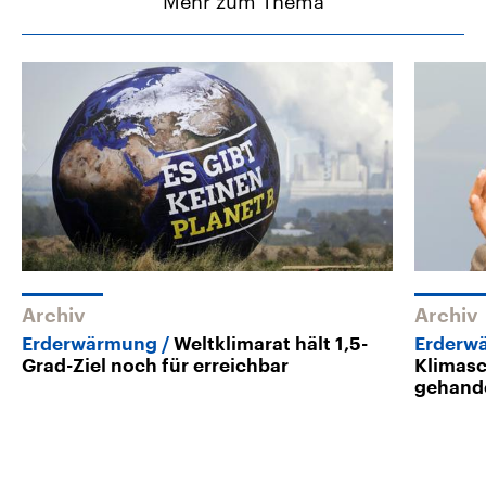
Mehr zum Thema
Archiv
Archiv
Erderwärmung
Weltklimarat hält 1,5-
Erderw
Grad-Ziel noch für erreichbar
Klimasc
gehand