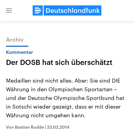
Close
menu
Archiv
Themen
Kommentar
Der DOSB hat sich überschätzt
Medaillen sind nicht alles. Aber: Sie sind DIE
Währung in den Olympischen Sportarten –
und der Deutsche Olympische Sportbund hat
Landtagswahl Sachsen-Anhalt
USA
in Sotschi wieder gezeigt, dass er mit dieser
2026
Aktuelle Beiträge, Analys
Alle Informationen
Währung nicht umgehen kann.
Hintergründe
Sachsen-Anhalt wählt am 6.
Wirtschaftlich und militäri
September 2026 einen neuen
gehören die Vereinigten S
Von Bastian Rudde
|
23.02.2014
Landtag. Seit 2021 wird das
den mächtigsten Ländern 
Bundesland von einer Koalition aus
mit großem Einfluss auf d