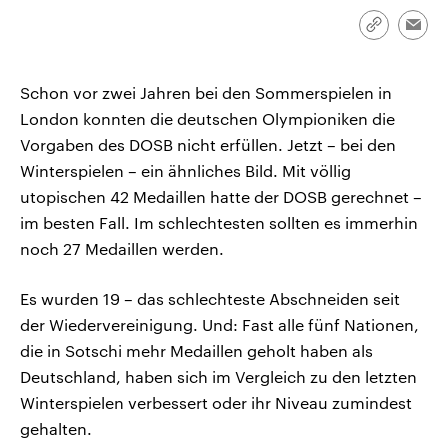
CDU, SPD und FDP regiert.-
aktuelle Weltgeschehen.
Umfragen, Prognosen,
Link
Emai
Wahlprogramme, aktuelle Berichte
kopieren/te
Sendungen
Programm
Podcasts
und Hintergründe zu den Parteien
und Kandidaten der anstehenden
Schon vor zwei Jahren bei den Sommerspielen in
Wahl.
Audio-Archiv
London konnten die deutschen Olympioniken die
Vorgaben des DOSB nicht erfüllen. Jetzt – bei den
Winterspielen – ein ähnliches Bild. Mit völlig
utopischen 42 Medaillen hatte der DOSB gerechnet –
im besten Fall. Im schlechtesten sollten es immerhin
noch 27 Medaillen werden.
Es wurden 19 – das schlechteste Abschneiden seit
der Wiedervereinigung. Und: Fast alle fünf Nationen,
die in Sotschi mehr Medaillen geholt haben als
Deutschland, haben sich im Vergleich zu den letzten
Winterspielen verbessert oder ihr Niveau zumindest
gehalten.