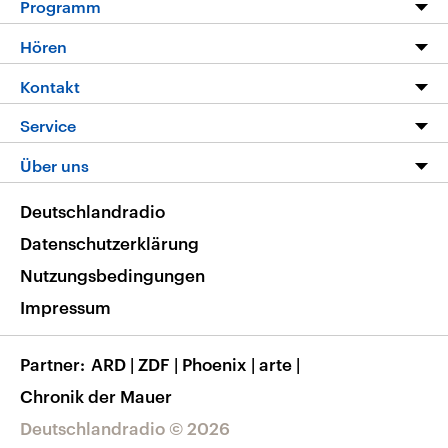
Programm
Programm
Hören
Alle Sendungen
Livestream
Kontakt
Die Nachrichten
Audios
Hörerservice
Service
Nachrichtenleicht
Podcasts
Social Media
FAQ
Über uns
Neue Beiträge auf dlf.de
Deutschlandfunk App
Newsletter
Deutschlandradio
Themen-Schwerpunkte
Nachrichten App
Deutschlandradio
Veranstaltungen
Presse
Frequenzen
Datenschutzerklärung
Musikliste
Ausbildung und Karriere
Nutzungsbedingungen
RSS
Transparenz
Impressum
Korrekturen
Barrierefreiheit
Partner
ARD
|
ZDF
|
Phoenix
|
arte
|
Chronik der Mauer
Deutschlandradio © 2026