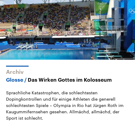
2026
Aktuelle Beiträge, Analys
Alle Informationen
Hintergründe
Sachsen-Anhalt wählt am 6.
Wirtschaftlich und militäri
September 2026 einen neuen
gehören die Vereinigten S
Landtag. Seit 2021 wird das
den mächtigsten Ländern 
Bundesland von einer Koalition aus
mit großem Einfluss auf d
CDU, SPD und FDP regiert.-
aktuelle Weltgeschehen.
Umfragen, Prognosen,
Wahlprogramme, aktuelle Berichte
Sendungen
Programm
Podcasts
und Hintergründe zu den Parteien
und Kandidaten der anstehenden
Wahl.
Audio-Archiv
Archiv
Glosse
Das Wirken Gottes im Kolosseum
Sprachliche Katastrophen, die schlechtesten
Dopingkontrollen und für einige Athleten die generell
schlechtesten Spiele – Olympia in Rio hat Jürgen Roth im
Kaugummifernsehen gesehen. Allmächd, allmächd, der
Sport ist schlecht.