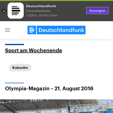
Deutschlandfunk
Anzeigen
Deutschlandradio
LADEN - Im Play Store
Close
menu
Sport am Wochenende
Themen
Kalender
Olympia-Magazin – 21. August 2016
Landtagswahl Sachsen-Anhalt
USA