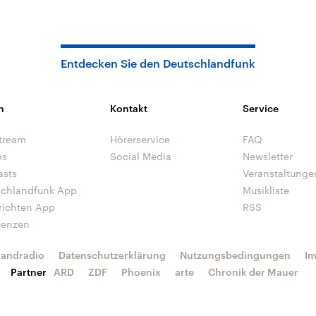
Entdecken Sie den Deutschlandfunk
n
Kontakt
Service
tream
Hörerservice
FAQ
os
Social Media
Newsletter
asts
Veranstaltunge
schlandfunk App
Musikliste
richten App
RSS
uenzen
landradio
Datenschutzerklärung
Nutzungsbedingungen
I
Partner
ARD
ZDF
Phoenix
arte
Chronik der Mauer