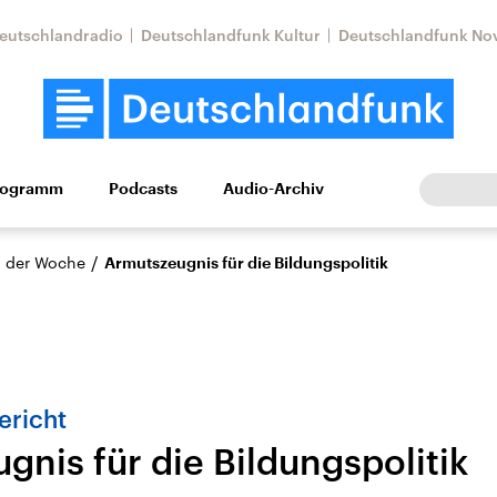
eutschlandradio
Deutschlandfunk Kultur
Deutschlandfunk No
rogramm
Podcasts
Audio-Archiv
Wirtschaft
Wissen
Kultur
Europa
Gesellschaf
/
 der Woche
Armutszeugnis für die Bildungspolitik
richt
gnis für die Bildungspolitik
tkonflikt
Iran
Faktenchecks
In unseren Faktenc
lle Lage und
Aktuelle Lage und