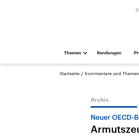
D
Themen
Sendungen
P
Die Nachrichten
Politik
/
Startseite
Kommentare und Themen
Hörspiel und Feature
Musik
Archiv
Neuer OECD-Be
Armutszeu
USA
Nahos
Aktuelle Beiträge,
Aktue