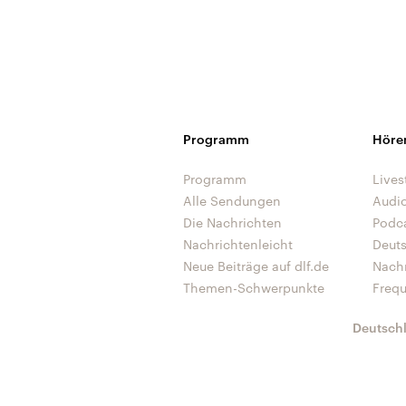
Programm
Höre
Programm
Lives
Alle Sendungen
Audi
Die Nachrichten
Podc
Nachrichtenleicht
Deut
Neue Beiträge auf dlf.de
Nach
Themen-Schwerpunkte
Freq
Deutsch