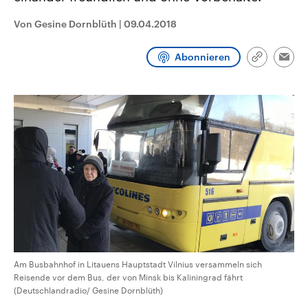
CDU, SPD und FDP regiert.-
aktuelle Weltgeschehen.
Umfragen, Prognosen,
Von Gesine Dornblüth
|
09.04.2018
Wahlprogramme, aktuelle Berichte
Sendungen
Programm
Podcasts
und Hintergründe zu den Parteien
und Kandidaten der anstehenden
Abonnieren
Link
Wahl.
Emai
kopieren/te
Audio-Archiv
Am Busbahnhof in Litauens Hauptstadt Vilnius versammeln sich
Reisende vor dem Bus, der von Minsk bis Kaliningrad fährt
(Deutschlandradio/ Gesine Dornblüth)