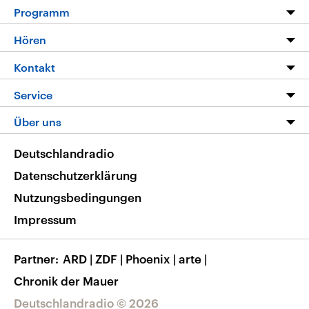
Programm
Programm
Hören
Alle Sendungen
Livestream
Kontakt
Die Nachrichten
Audios
Hörerservice
Service
Nachrichtenleicht
Podcasts
Social Media
FAQ
Über uns
Neue Beiträge auf dlf.de
Deutschlandfunk App
Newsletter
Deutschlandradio
Themen-Schwerpunkte
Nachrichten App
Deutschlandradio
Veranstaltungen
Presse
Frequenzen
Datenschutzerklärung
Musikliste
Ausbildung und Karriere
Nutzungsbedingungen
RSS
Transparenz
Impressum
Korrekturen
Barrierefreiheit
Partner
ARD
|
ZDF
|
Phoenix
|
arte
|
Chronik der Mauer
Deutschlandradio © 2026