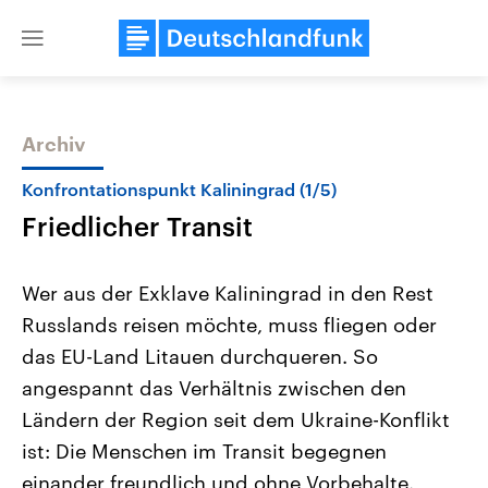
Close
menu
Archiv
Themen
Konfrontationspunkt Kaliningrad (1/5)
Friedlicher Transit
Wer aus der Exklave Kaliningrad in den Rest
Russlands reisen möchte, muss fliegen oder
das EU-Land Litauen durchqueren. So
Landtagswahl Sachsen-Anhalt
USA
angespannt das Verhältnis zwischen den
2026
Aktuelle Beiträge, Analys
Alle Informationen
Ländern der Region seit dem Ukraine-Konflikt
Hintergründe
Sachsen-Anhalt wählt am 6.
Wirtschaftlich und militäri
ist: Die Menschen im Transit begegnen
September 2026 einen neuen
gehören die Vereinigten S
Landtag. Seit 2021 wird das
den mächtigsten Ländern 
einander freundlich und ohne Vorbehalte.
Bundesland von einer Koalition aus
mit großem Einfluss auf d