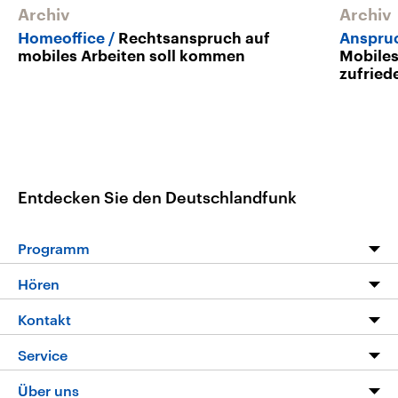
Archiv
Archiv
Homeoffice
Rechtsanspruch auf
Anspru
mobiles Arbeiten soll kommen
Mobile
zufried
Entdecken Sie den Deutschlandfunk
Programm
Programm
Hören
Alle Sendungen
Livestream
Kontakt
Die Nachrichten
Audios
Hörerservice
Service
Nachrichtenleicht
Podcasts
Social Media
FAQ
Über uns
Neue Beiträge auf dlf.de