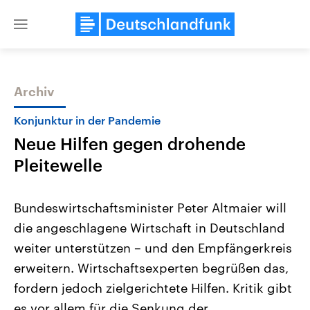
Close
menu
Archiv
Themen
Konjunktur in der Pandemie
Neue Hilfen gegen drohende
Pleitewelle
Bundeswirtschaftsminister Peter Altmaier will
die angeschlagene Wirtschaft in Deutschland
Landtagswahl Sachsen-Anhalt
USA
weiter unterstützen – und den Empfängerkreis
2026
Aktuelle Beiträge, Analys
Alle Informationen
Hintergründe
erweitern. Wirtschaftsexperten begrüßen das,
Sachsen-Anhalt wählt am 6.
Wirtschaftlich und militäri
September 2026 einen neuen
gehören die Vereinigten S
fordern jedoch zielgerichtete Hilfen. Kritik gibt
Landtag. Seit 2021 wird das
den mächtigsten Ländern 
es vor allem für die Senkung der
Bundesland von einer Koalition aus
mit großem Einfluss auf d