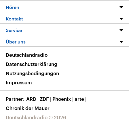
Programm
Hören
Alle Sendungen
Livestream
Kontakt
Die Nachrichten
Audios
Hörerservice
Service
Nachrichtenleicht
Podcasts
Social Media
FAQ
Über uns
Neue Beiträge auf dlf.de
Deutschlandfunk App
Newsletter
Deutschlandradio
Themen-Schwerpunkte
Nachrichten App
Deutschlandradio
Veranstaltungen
Presse
Frequenzen
Datenschutzerklärung
Musikliste
Ausbildung und Karriere
Nutzungsbedingungen
RSS
Transparenz
Impressum
Korrekturen
Barrierefreiheit
Partner
ARD
|
ZDF
|
Phoenix
|
arte
|
Chronik der Mauer
Deutschlandradio © 2026