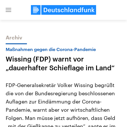
Close
menu
Archiv
Themen
Maßnahmen gegen die Corona-Pandemie
Wissing (FDP) warnt vor
„dauerhafter Schieflage im Land“
FDP-Generalsekretär Volker Wissing begrüßt
die von der Bundesregierung beschlossenen
Landtagswahl Sachsen-Anhalt
USA
Auflagen zur Eindämmung der Corona-
2026
Aktuelle Beiträge, Analys
Alle Informationen
Hintergründe
Pandemie, warnt aber vor wirtschaftlichen
Sachsen-Anhalt wählt am 6.
Wirtschaftlich und militäri
September 2026 einen neuen
gehören die Vereinigten S
Folgen. Man müsse jetzt aufhören, dass Geld
Landtag. Seit 2021 wird das
den mächtigsten Ländern 
„mit der Gießkanne zu verteilen“, sagte er im
Bundesland von einer Koalition aus
mit großem Einfluss auf d