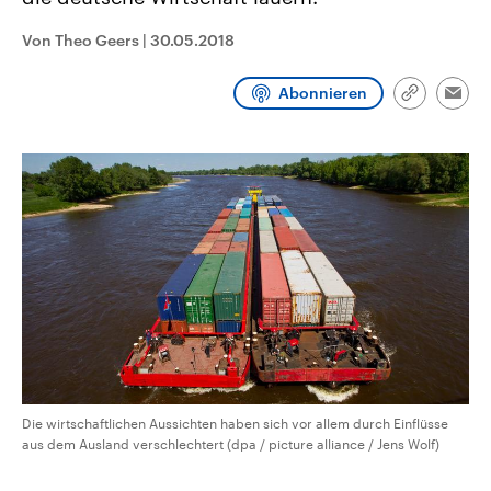
CDU, SPD und FDP regiert.-
aktuelle Weltgeschehen.
Umfragen, Prognosen,
Von Theo Geers
|
30.05.2018
Wahlprogramme, aktuelle Berichte
Sendungen
Programm
Podcasts
und Hintergründe zu den Parteien
und Kandidaten der anstehenden
Abonnieren
Wahl.
Link
Emai
kopieren/te
Audio-Archiv
Die wirtschaftlichen Aussichten haben sich vor allem durch Einflüsse
aus dem Ausland verschlechtert (dpa / picture alliance / Jens Wolf)