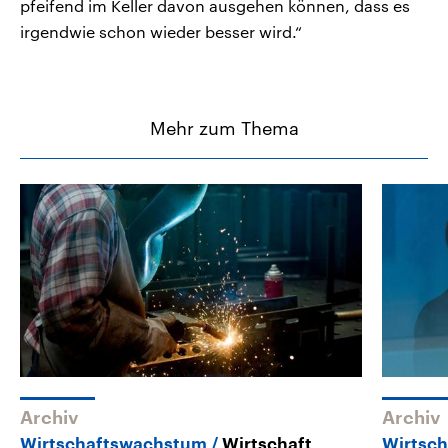
pfeifend im Keller davon ausgehen können, dass es
irgendwie schon wieder besser wird.“
Mehr zum Thema
Archiv
Archiv
Wirtschaftswachstum
Wirtschaft
Wirtsc