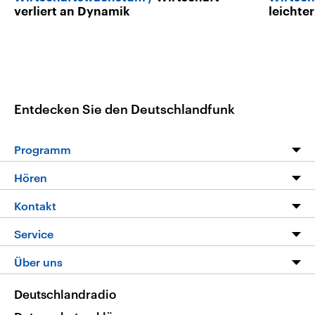
verliert an Dynamik
leichte
Entdecken Sie den Deutschlandfunk
Programm
Programm
Hören
Alle Sendungen
Livestream
Kontakt
Die Nachrichten
Audios
Hörerservice
Service
Nachrichtenleicht
Podcasts
Social Media
FAQ
Über uns
Neue Beiträge auf dlf.de
Deutschlandfunk App
Newsletter
Deutschlandradio
Themen-Schwerpunkte
Nachrichten App
Deutschlandradio
Veranstaltungen
Presse
Frequenzen