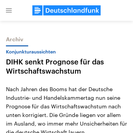
Close
menu
Archiv
Themen
Konjunkturaussichten
DIHK senkt Prognose für das
Wirtschaftswachstum
Nach Jahren des Booms hat der Deutsche
Industrie- und Handelskammertag nun seine
Landtagswahl Sachsen-Anhalt
USA
Prognose für das Wirtschaftswachstum nach
2026
Aktuelle Beiträge, Analys
Alle Informationen
Hintergründe
unten korrigiert. Die Gründe liegen vor allem
Sachsen-Anhalt wählt am 6.
Wirtschaftlich und militäri
September 2026 einen neuen
gehören die Vereinigten S
im Ausland, wo immer mehr Unsicherheiten für
Landtag. Seit 2021 wird das
den mächtigsten Ländern 
die deutsche Wirtschaft lauern.
Bundesland von einer Koalition aus
mit großem Einfluss auf d