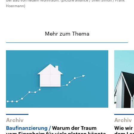
der Bau von neuem Wohnraum. (picture alliance / Sven Simon / Frank
Hoermann)
Mehr zum Thema
Archiv
Archiv
Baufinanzierung
Warum der Traum
Wie wir