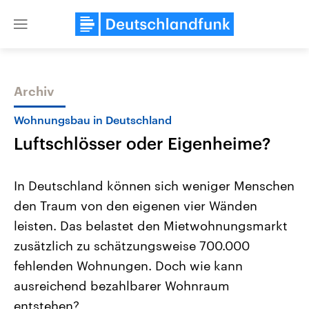
Close
menu
Archiv
Themen
Wohnungsbau in Deutschland
Luftschlösser oder Eigenheime?
In Deutschland können sich weniger Menschen
den Traum von den eigenen vier Wänden
leisten. Das belastet den Mietwohnungsmarkt
Landtagswahl Sachsen-Anhalt
USA
zusätzlich zu schätzungsweise 700.000
2026
Aktuelle Beiträge, Analys
Alle Informationen
fehlenden Wohnungen. Doch wie kann
Hintergründe
Sachsen-Anhalt wählt am 6.
Wirtschaftlich und militäri
ausreichend bezahlbarer Wohnraum
September 2026 einen neuen
gehören die Vereinigten S
Landtag. Seit 2021 wird das
den mächtigsten Ländern 
entstehen?
Bundesland von einer Koalition aus
mit großem Einfluss auf d