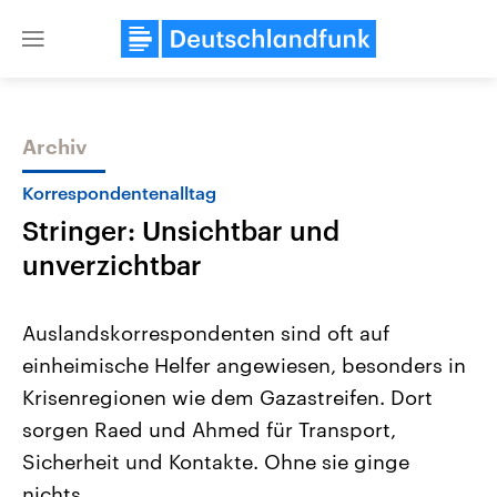
Close
menu
Archiv
Themen
Korrespondentenalltag
Stringer: Unsichtbar und
unverzichtbar
Auslandskorrespondenten sind oft auf
einheimische Helfer angewiesen, besonders in
Landtagswahl Sachsen-Anhalt
USA
Krisenregionen wie dem Gazastreifen. Dort
2026
Aktuelle Beiträge, Analys
Alle Informationen
Hintergründe
sorgen Raed und Ahmed für Transport,
Sachsen-Anhalt wählt am 6.
Wirtschaftlich und militäri
September 2026 einen neuen
gehören die Vereinigten S
Sicherheit und Kontakte. Ohne sie ginge
Landtag. Seit 2021 wird das
den mächtigsten Ländern 
nichts.
Bundesland von einer Koalition aus
mit großem Einfluss auf d