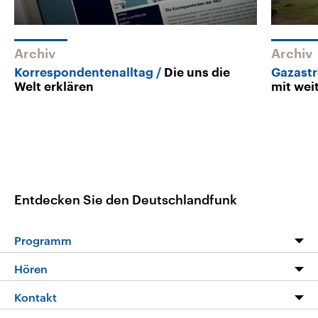
Archiv
Archiv
Korrespondentenalltag
Die uns die
Gazastr
Welt erklären
mit wei
Entdecken Sie den Deutschlandfunk
Programm
Programm
Hören
Alle Sendungen
Livestream
Kontakt
Die Nachrichten
Audios