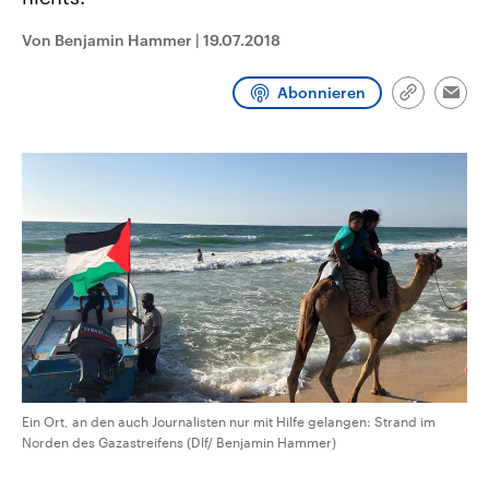
CDU, SPD und FDP regiert.-
aktuelle Weltgeschehen.
Umfragen, Prognosen,
Von Benjamin Hammer
|
19.07.2018
Wahlprogramme, aktuelle Berichte
Sendungen
Programm
Podcasts
und Hintergründe zu den Parteien
und Kandidaten der anstehenden
Abonnieren
Wahl.
Link
Emai
kopieren/te
Audio-Archiv
Ein Ort, an den auch Journalisten nur mit Hilfe gelangen: Strand im
Norden des Gazastreifens (Dlf/ Benjamin Hammer)