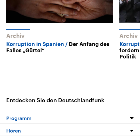
Archiv
Archiv
Korruption in Spanien
Der Anfang des
Korrupt
Falles „Gürtel“
fordern
Politik
Entdecken Sie den Deutschlandfunk
Programm
Programm
Hören
Alle Sendungen