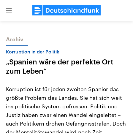
Close
menu
Archiv
Themen
Korruption in der Politik
„Spanien wäre der perfekte Ort
zum Leben“
Korruption ist für jeden zweiten Spanier das
größte Problem des Landes. Sie hat sich weit
Landtagswahl Sachsen-Anhalt
USA
ins politische System gefressen. Politik und
2026
Aktuelle Beiträge, Analys
Alle Informationen
Hintergründe
Justiz haben zwar einen Wandel eingeleitet –
Sachsen-Anhalt wählt am 6.
Wirtschaftlich und militäri
September 2026 einen neuen
gehören die Vereinigten S
auch Politikern drohen Gefängnisstrafen. Doch
Landtag. Seit 2021 wird das
den mächtigsten Ländern 
der Mentalitätswandel wird noch Zeit
Bundesland von einer Koalition aus
mit großem Einfluss auf d