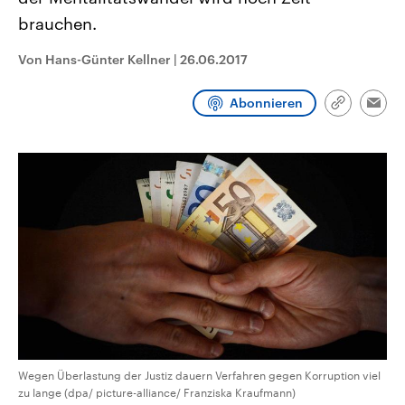
CDU, SPD und FDP regiert.-
aktuelle Weltgeschehen.
brauchen.
Umfragen, Prognosen,
Wahlprogramme, aktuelle Berichte
Sendungen
Programm
Podcasts
und Hintergründe zu den Parteien
Von Hans-Günter Kellner
|
26.06.2017
und Kandidaten der anstehenden
Wahl.
Audio-Archiv
Abonnieren
Link
Emai
kopieren/te
Wegen Überlastung der Justiz dauern Verfahren gegen Korruption viel
zu lange (dpa/ picture-alliance/ Franziska Kraufmann)