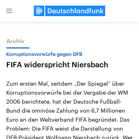
Close
menu
Archiv
Themen
Korruptionsvorwürfe gegen DFB
FIFA widerspricht Niersbach
Zum ersten Mal, seitdem „Der Spiegel“ über
Korruptionsvorwürfe bei der Vergabe der WM
2006 berichtete, hat der Deutsche Fußball-
USA
Nahostkonflikt
Bund die ominöse Zahlung von 6,7 Millionen
Aktuelle Beiträge, Analysen und
Aktuelle Lage und Hinter
Der Überfall der palästine
Hintergründe
Euro an den Weltverband FIFA begründet. Das
Wirtschaftlich und militärisch
Terrororganisation Hamas
Problem: Die FIFA weist die Darstellung von
gehören die Vereinigten Staaten zu
Oktober 2023 auf Israel ha
den mächtigsten Ländern der Erde,
Region wieder die Gewalt 
DFB-Präsident Wolfgang Niersbach zurück. Wer
mit großem Einfluss auf das
Israel möchte die Hamas z