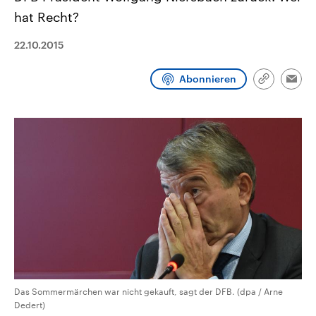
aktuelle Weltgeschehen.
Diese wird wie die Hisboll
hat Recht?
Libanon vom Iran unterstüt
Sendungen
Programm
Podcasts
22.10.2015
Audio-Archiv
Abonnieren
Link
Emai
kopieren/te
Das Sommermärchen war nicht gekauft, sagt der DFB. (dpa / Arne
Dedert)