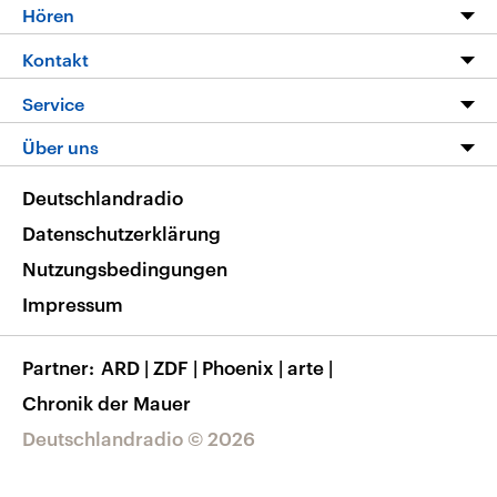
Programm
Hören
Alle Sendungen
Livestream
Kontakt
Die Nachrichten
Audios
Hörerservice
Service
Nachrichtenleicht
Podcasts
Social Media
FAQ
Über uns
Neue Beiträge auf dlf.de
Deutschlandfunk App
Newsletter
Deutschlandradio
Themen-Schwerpunkte
Nachrichten App
Deutschlandradio
Veranstaltungen
Presse
Frequenzen
Datenschutzerklärung
Musikliste
Ausbildung und Karriere
Nutzungsbedingungen
RSS
Transparenz
Impressum
Korrekturen
Barrierefreiheit
Partner
ARD
|
ZDF
|
Phoenix
|
arte
|
Chronik der Mauer
Deutschlandradio © 2026