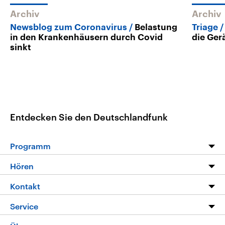
Archiv
Archiv
Newsblog zum Coronavirus
Belastung
Triage
in den Krankenhäusern durch Covid
die Ger
sinkt
Entdecken Sie den Deutschlandfunk
Programm
Programm
Hören
Alle Sendungen
Livestream
Kontakt
Die Nachrichten
Audios
Hörerservice
Service
Nachrichtenleicht
Podcasts
Social Media
FAQ