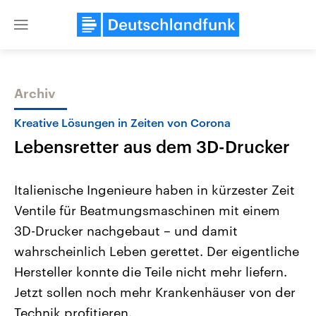
Close
menu
Archiv
Themen
Kreative Lösungen in Zeiten von Corona
Lebensretter aus dem 3D-Drucker
Italienische Ingenieure haben in kürzester Zeit
Ventile für Beatmungsmaschinen mit einem
3D-Drucker nachgebaut – und damit
Landtagswahl Sachsen-Anhalt
USA
wahrscheinlich Leben gerettet. Der eigentliche
2026
Aktuelle Beiträge, Analys
Alle Informationen
Hersteller konnte die Teile nicht mehr liefern.
Hintergründe
Sachsen-Anhalt wählt am 6.
Wirtschaftlich und militäri
Jetzt sollen noch mehr Krankenhäuser von der
September 2026 einen neuen
gehören die Vereinigten S
Landtag. Seit 2021 wird das
den mächtigsten Ländern 
Technik profitieren.
Bundesland von einer Koalition aus
mit großem Einfluss auf d