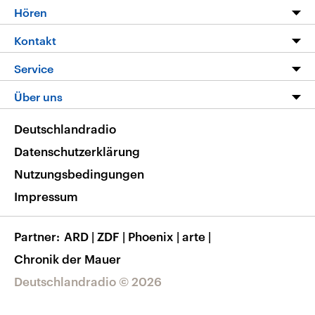
Programm
Hören
Alle Sendungen
Livestream
Kontakt
Die Nachrichten
Audios
Hörerservice
Service
Nachrichtenleicht
Podcasts
Social Media
FAQ
Über uns
Neue Beiträge auf dlf.de
Deutschlandfunk App
Newsletter
Deutschlandradio
Themen-Schwerpunkte
Nachrichten App
Deutschlandradio
Veranstaltungen
Presse
Frequenzen
Datenschutzerklärung
Musikliste
Ausbildung und Karriere
Nutzungsbedingungen
RSS
Transparenz
Impressum
Korrekturen
Barrierefreiheit
Partner
ARD
|
ZDF
|
Phoenix
|
arte
|
Chronik der Mauer
Deutschlandradio © 2026