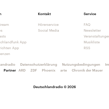
n
Kontakt
Service
tream
Hörerservice
FAQ
os
Social Media
Newsletter
asts
Veranstaltunge
schlandfunk App
Musikliste
richten App
RSS
uenzen
landradio
Datenschutzerklärung
Nutzungsbedingungen
I
Partner
ARD
ZDF
Phoenix
arte
Chronik der Mauer
Deutschlandradio © 2026