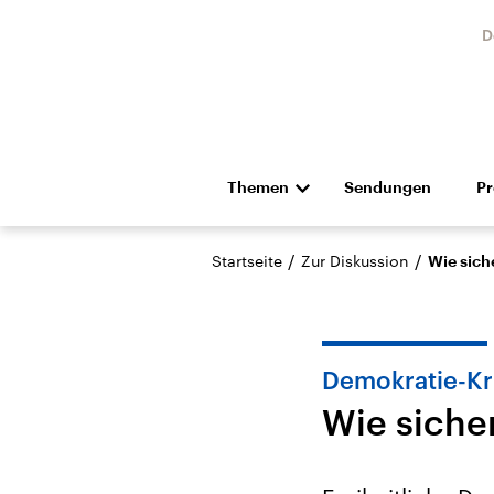
D
Themen
Sendungen
P
Die Nachrichten
Politik
/
/
Startseite
Zur Diskussion
Wie siche
Hörspiel und Feature
Musik
Demokratie-Kr
Wie sicher
Landtagswahl Sachsen-
USA
Anhalt 2026
Aktuel