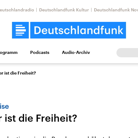
eutschlandradio
Deutschlandfunk Kultur
Deutschlandfunk No
rogramm
Podcasts
Audio-Archiv
Wirtschaft
Wissen
Kultur
Europa
Gesellschaf
r ist die Freiheit?
ise
 ist die Freiheit?
Nahostkonflikt
Iran
le Beiträge,
Aktuelle Lage und
Aktuelle Lage und