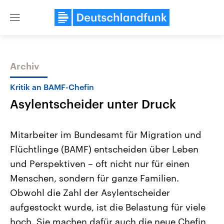
Close
menu
Archiv
Themen
Kritik an BAMF-Chefin
Asylentscheider unter Druck
Mitarbeiter im Bundesamt für Migration und
Flüchtlinge (BAMF) entscheiden über Leben
und Perspektiven – oft nicht nur für einen
Landtagswahl Sachsen-Anhalt
USA
Menschen, sondern für ganze Familien.
2026
Aktuelle Beiträge, Analys
Alle Informationen
Obwohl die Zahl der Asylentscheider
Hintergründe
Sachsen-Anhalt wählt am 6.
Wirtschaftlich und militäri
aufgestockt wurde, ist die Belastung für viele
September 2026 einen neuen
gehören die Vereinigten S
Landtag. Seit 2021 wird das
den mächtigsten Ländern 
hoch. Sie machen dafür auch die neue Chefin
Bundesland von einer Koalition aus
mit großem Einfluss auf d