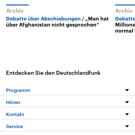
Archiv
Archiv
Debatte über Abschiebungen
„Man hat
Debatt
über Afghanistan nicht gesprochen“
Million
normal 
Entdecken Sie den Deutschlandfunk
Programm
Programm
Hören
Alle Sendungen
Livestream
Kontakt
Die Nachrichten
Audios
Hörerservice
Service
Nachrichtenleicht
Podcasts
Social Media