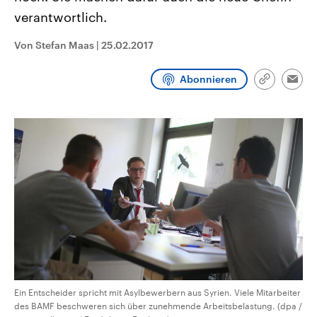
CDU, SPD und FDP regiert.-
aktuelle Weltgeschehen.
verantwortlich.
Umfragen, Prognosen,
Wahlprogramme, aktuelle Berichte
Sendungen
Programm
Podcasts
und Hintergründe zu den Parteien
Von Stefan Maas
|
25.02.2017
und Kandidaten der anstehenden
Wahl.
Audio-Archiv
Abonnieren
Link
Emai
kopieren/te
Ein Entscheider spricht mit Asylbewerbern aus Syrien. Viele Mitarbeiter
des BAMF beschweren sich über zunehmende Arbeitsbelastung. (dpa /