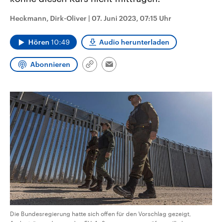
aktuelle Weltgeschehen.
Diese wird wie die Hisboll
Libanon vom Iran unterstüt
Heckmann, Dirk-Oliver
|
07. Juni 2023, 07:15 Uhr
Sendungen
Programm
Podcasts
Hören
10:49
Audio herunterladen
Audio-Archiv
Abonnieren
Link
Email
kopieren/teilen
Die Bundesregierung hatte sich offen für den Vorschlag gezeigt,