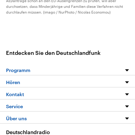
Asylanträge schon an den EU-Außengrenzen zu prüfen, will aber
durchsetzen, dass Minderjährige und Familien diese Verfahren nicht
durchlaufen müssen. (imago / NurPhoto / Nicolas Economou)
Entdecken Sie den Deutschlandfunk
Programm
Programm
Hören
Alle Sendungen
Livestream
Kontakt
Die Nachrichten
Audios
Hörerservice
Service
Nachrichtenleicht
Podcasts
Social Media
FAQ
Über uns
Neue Beiträge auf dlf.de
Deutschlandfunk App
Newsletter
Deutschlandradio
Themen-Schwerpunkte
Nachrichten App
Deutschlandradio