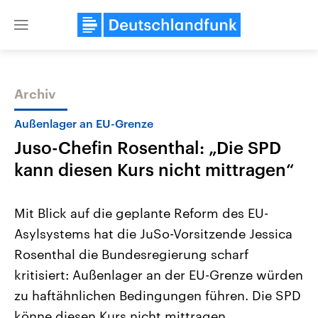
Close
menu
Archiv
Themen
Außenlager an EU-Grenze
Juso-Chefin Rosenthal: „Die SPD
kann diesen Kurs nicht mittragen“
Mit Blick auf die geplante Reform des EU-
Asylsystems hat die JuSo-Vorsitzende Jessica
USA
Nahostkonflikt
Rosenthal die Bundesregierung scharf
Aktuelle Beiträge, Analysen und
Aktuelle Lage und Hinter
Der Überfall der palästine
Hintergründe
kritisiert: Außenlager an der EU-Grenze würden
Wirtschaftlich und militärisch
Terrororganisation Hamas
gehören die Vereinigten Staaten zu
Oktober 2023 auf Israel ha
zu haftähnlichen Bedingungen führen. Die SPD
den mächtigsten Ländern der Erde,
Region wieder die Gewalt 
könne diesen Kurs nicht mittragen.
mit großem Einfluss auf das
Israel möchte die Hamas z