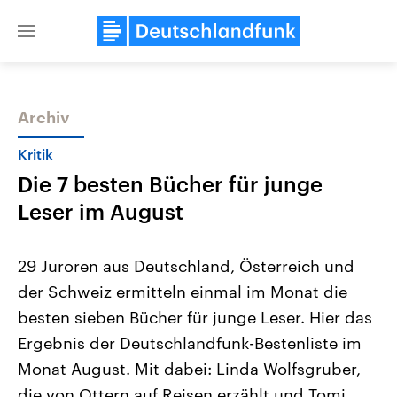
Close
menu
Archiv
Themen
Kritik
Die 7 besten Bücher für junge
Leser im August
29 Juroren aus Deutschland, Österreich und
der Schweiz ermitteln einmal im Monat die
Landtagswahl Sachsen-Anhalt
USA
besten sieben Bücher für junge Leser. Hier das
2026
Aktuelle Beiträge, Analys
Alle Informationen
Hintergründe
Ergebnis der Deutschlandfunk-Bestenliste im
Sachsen-Anhalt wählt am 6.
Wirtschaftlich und militäri
September 2026 einen neuen
gehören die Vereinigten S
Monat August. Mit dabei: Linda Wolfsgruber,
Landtag. Seit 2021 wird das
den mächtigsten Ländern 
die von Ottern auf Reisen erzählt und Tomi
Bundesland von einer Koalition aus
mit großem Einfluss auf d