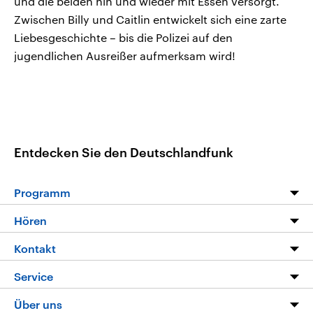
und die beiden hin und wieder mit Essen versorgt.
Zwischen Billy und Caitlin entwickelt sich eine zarte
Liebesgeschichte – bis die Polizei auf den
jugendlichen Ausreißer aufmerksam wird!
Entdecken Sie den Deutschlandfunk
Programm
Programm
Hören
Alle Sendungen
Livestream
Kontakt
Die Nachrichten
Audios
Hörerservice
Service
Nachrichtenleicht
Podcasts
Social Media
FAQ
Über uns
Neue Beiträge auf dlf.de
Deutschlandfunk App