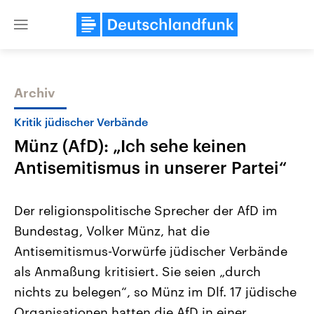
Close
menu
Archiv
Themen
Kritik jüdischer Verbände
Münz (AfD): „Ich sehe keinen
Antisemitismus in unserer Partei“
Der religionspolitische Sprecher der AfD im
Bundestag, Volker Münz, hat die
Landtagswahl Sachsen-Anhalt
USA
Antisemitismus-Vorwürfe jüdischer Verbände
2026
Aktuelle Beiträge, Analys
Alle Informationen
Hintergründe
als Anmaßung kritisiert. Sie seien „durch
Sachsen-Anhalt wählt am 6.
Wirtschaftlich und militäri
September 2026 einen neuen
gehören die Vereinigten S
nichts zu belegen“, so Münz im Dlf. 17 jüdische
Landtag. Seit 2021 wird das
den mächtigsten Ländern 
Organisationen hatten die AfD in einer
Bundesland von einer Koalition aus
mit großem Einfluss auf d