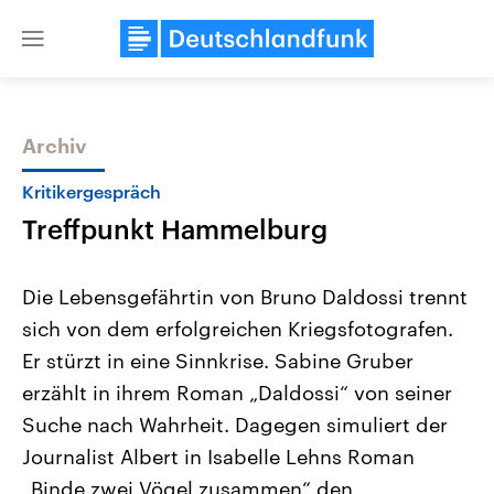
Close
menu
Archiv
Themen
Kritikergespräch
Treffpunkt Hammelburg
Die Lebensgefährtin von Bruno Daldossi trennt
sich von dem erfolgreichen Kriegsfotografen.
Er stürzt in eine Sinnkrise. Sabine Gruber
Landtagswahl Sachsen-Anhalt
USA
erzählt in ihrem Roman „Daldossi“ von seiner
2026
Aktuelle Beiträge, Analys
Alle Informationen
Suche nach Wahrheit. Dagegen simuliert der
Hintergründe
Sachsen-Anhalt wählt am 6.
Wirtschaftlich und militäri
Journalist Albert in Isabelle Lehns Roman
September 2026 einen neuen
gehören die Vereinigten S
Landtag. Seit 2021 wird das
den mächtigsten Ländern 
„Binde zwei Vögel zusammen“ den
Bundesland von einer Koalition aus
mit großem Einfluss auf d