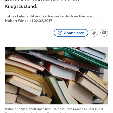
CDU, SPD und FDP regiert.-
aktuelle Weltgeschehen.
Kriegszustand.
Umfragen, Prognosen,
Wahlprogramme, aktuelle Berichte
Sendungen
Programm
Podcasts
und Hintergründe zu den Parteien
Tobias Lehmkuhl und Katharina Teutsch im Gespräch mit
und Kandidaten der anstehenden
Hubert Winkels
|
22.02.2017
Wahl.
Audio-Archiv
Abonnieren
Link
Emai
kopieren/te
Isabelle Lehns Debütroman und „Daldossi“ von Sabine Gruber in der