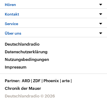
Programm
Hören
Alle Sendungen
Livestream
Kontakt
Die Nachrichten
Audios
Hörerservice
Service
Nachrichtenleicht
Podcasts
Social Media
FAQ
Über uns
Neue Beiträge auf dlf.de
Deutschlandfunk App
Newsletter
Deutschlandradio
Themen-Schwerpunkte
Nachrichten App
Deutschlandradio
Veranstaltungen
Presse
Frequenzen
Datenschutzerklärung
Musikliste
Ausbildung und Karriere
Nutzungsbedingungen
RSS
Transparenz
Impressum
Korrekturen
Barrierefreiheit
Partner
ARD
|
ZDF
|
Phoenix
|
arte
|
Chronik der Mauer
Deutschlandradio © 2026