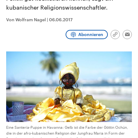
CDU, SPD und FDP regiert.-
aktuelle Weltgeschehen.
kubanischer Religionswissenschaftler.
Umfragen, Prognosen,
Wahlprogramme, aktuelle Berichte
Sendungen
Programm
Podcasts
und Hintergründe zu den Parteien
Von Wolfram Nagel
|
06.06.2017
und Kandidaten der anstehenden
Wahl.
Audio-Archiv
Abonnieren
Link
Emai
kopieren/te
Eine Santería-Puppe in Havanna: Gelb ist die Farbe der Göttin Ochún,
die in der afro-kubanischen Religion der Jungfrau Maria in Form der