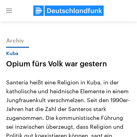
Close
menu
Archiv
Themen
Kuba
Opium fürs Volk war gestern
Santería heißt eine Religion in Kuba, in der
katholische und heidnische Elemente in einem
Jungfrauenkult verschmelzen. Seit den 1990er-
Landtagswahl Sachsen-Anhalt
USA
Jahren hat die Zahl der Santeros stark
2026
Aktuelle Beiträge, Analys
Alle Informationen
zugenommen. Die kommunistische Führung
Hintergründe
Sachsen-Anhalt wählt am 6.
Wirtschaftlich und militäri
sei inzwischen überzeugt, dass Religion und
September 2026 einen neuen
gehören die Vereinigten S
Landtag. Seit 2021 wird das
den mächtigsten Ländern 
Politik gut koexistieren können, sagt ein
Bundesland von einer Koalition aus
mit großem Einfluss auf d